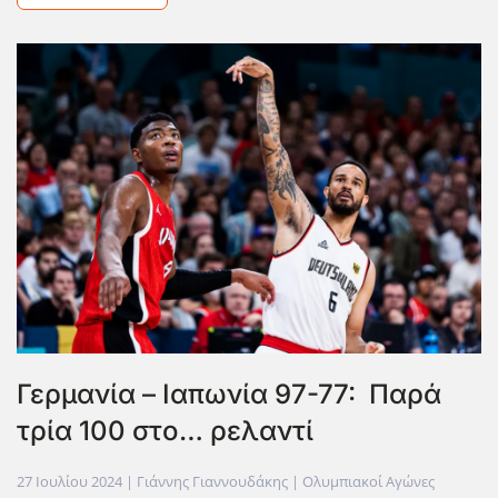
Γερμανία – Ιαπωνία 97-77: Παρά
τρία 100 στο… ρελαντί
27 Ιουλίου 2024
| Γιάννης Γιαννουδάκης |
Ολυμπιακοί Αγώνες