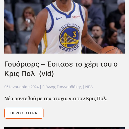
Γουόριορς – Έσπασε το χέρι του ο
Κρις Πολ (vid)
06 Ιανουαρίου 2024
| Γιάννης Γιαννουδάκης |
NBA
Νέο ραντεβού με την ατυχία για τον Κρις Πολ.
ΠΕΡΙΣΣΌΤΕΡΑ