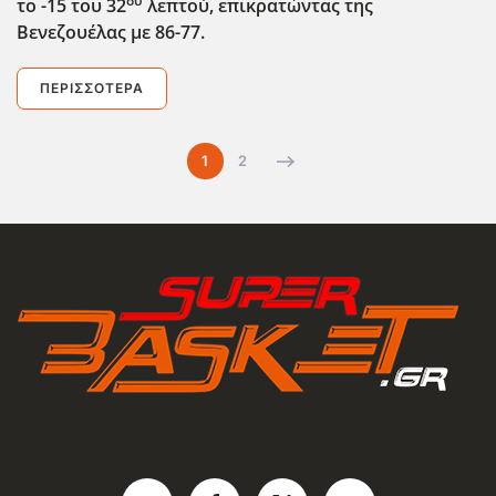
ου
το -15 του 32
λεπτού, επικρατώντας της
Βενεζουέλας με 86-77.
ΠΕΡΙΣΣΌΤΕΡΑ
1
2