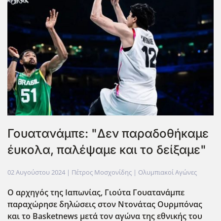
Γουατανάμπε: "Δεν παραδοθήκαμε
έυκολα, παλέψαμε και το δείξαμε"
02 Αυγούστου 2024
| Πέτρος Μοσχονίδης |
Ολυμπιακοί Αγώνες
Ο αρχηγός της Ιαπωνίας, Γιούτα Γουατανάμπε
παραχώρησε δηλώσεις στον Ντονάτας Ουρμπόνας
και το Basketnews μετά τον αγώνα της εθνικής του