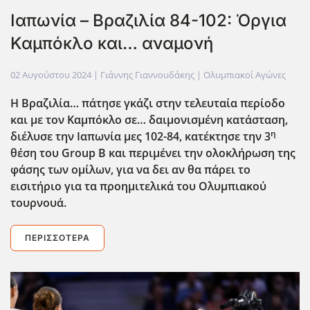
Ιαπωνία – Βραζιλία 84-102: Όργια
Καμπόκλο και… αναμονή
02 Αυγούστου 2024
| Γιάννης Γιαννουδάκης |
Ολυμπιακοί Αγώνες
Η Βραζιλία… πάτησε γκάζι στην τελευταία περίοδο
και με τον Καμπόκλο σε… δαιμονισμένη κατάσταση,
η
διέλυσε την Ιαπωνία μες 102-84, κατέκτησε την 3
θέση του Group
B
και περιμένει την ολοκλήρωση της
φάσης των ομίλων, για να δει αν θα πάρει το
εισιτήριο για τα προημιτελικά του Ολυμπιακού
τουρνουά.
ΠΕΡΙΣΣΌΤΕΡΑ