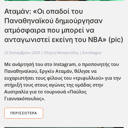
Αταμάν: «Οι οπαδοί του
Παναθηναϊκού δημιούργησαν
ατμόσφαιρα που μπορεί να
ανταγωνιστεί εκείνη του NBA» (pic)
22 Σεπτεμβρίου 2025
| Πέτρος Μοσχονίδης |
Euroleague
Με ανάρτησή του στο Instagram, ο προπονητής του
Παναθηναϊκού, Εργκίν Αταμάν, θέλησε να
ευχαριστήσει τους φίλους του «τριφυλλιού» για την
στήριξή τους στους αγώνες της ομάδας στην
Αυστραλία για το τουρνου΄α «Παύλος
Γιαννακόπουλος».
ΠΕΡΙΣΣΌΤΕΡΑ