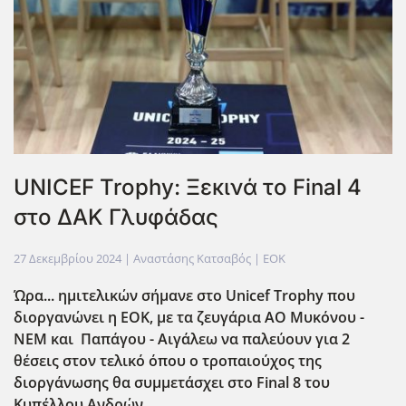
UNICEF Trophy: Ξεκινά το Final 4
στο ΔΑΚ Γλυφάδας
27 Δεκεμβρίου 2024
| Αναστάσης Κατσαβός |
EOK
Ώρα... ημιτελικών σήμανε στο Unicef Trophy που
διοργανώνει η ΕΟΚ, με τα ζευγάρια ΑΟ Μυκόνου -
ΝΕΜ και
Παπάγου -
Αιγάλεω να παλεύουν για 2
θέσεις στον τελικό όπου ο τροπαιούχος της
διοργάνωσης θα συμμετάσχει στο Final 8 του
Κυπέλλου Ανδρών.