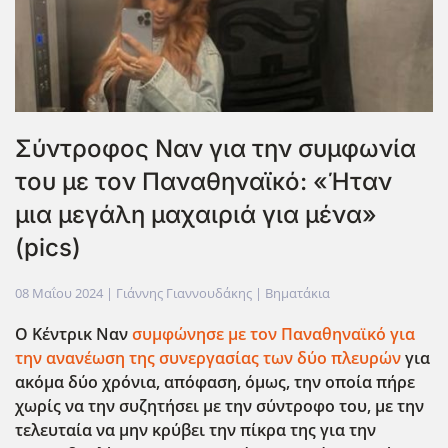
Σύντροφος Ναν για την συμφωνία
του με τον Παναθηναϊκό: «Ήταν
μια μεγάλη μαχαιριά για μένα»
(pics)
08 Μαΐου 2024
| Γιάννης Γιαννουδάκης |
Βηματάκια
Ο Κέντρικ Ναν
συμφώνησε με τον Παναθηναϊκό για
την ανανέωση της συνεργασίας των δύο πλευρών
για
ακόμα δύο χρόνια, απόφαση, όμως, την οποία πήρε
χωρίς να την συζητήσει με την σύντροφο του, με την
τελευταία να μην κρύβει την πίκρα της για την