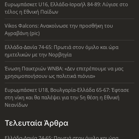
Ευρωμπάσκετ U16, Ελλάδα-Ισραήλ 84-89: Λύγισε στο
τέλος η Εθνική Παίδων
Vikos Φalcons: Ανακοίνωσε την προσθήκη του
Αγραβάνη (pic)
Ελλάδα-Δανία 74-65: Πρωτιά στον όμιλο και ώρα
ημιτελικών με την Νορβηγία
Ένωση Παικτριών WNBA: «Δεν επιτρέπουμε να μας
χρησιμοποιήσουν ως πολιτικά πιόνια»
Ευρωμπάσκετ U18, Βουλγαρία-Ελλάδα 65-67: Έφτασε
στη νίκη και θα παλέψει για την 5η θέση η Εθνική
Νεανίδων
Τελευταία Άρθρα
Ελλάδα-Δανία 74-65: Πρωτιά στον όμιλο και ώρα