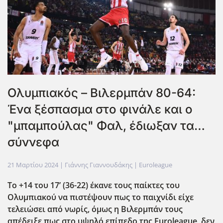
Ολυμπιακός – Βιλερμπάν 80-64:
Ένα ξέσπασμα στο φινάλε και ο
"μπαμπούλας" Φαλ, έδιωξαν τα…
σύννεφα
21 Μαρτίου 2024
| Γιάννης Γιαννουδάκης |
Euroleague
Το +14 του 17’ (36-22) έκανε τους παίκτες του
Ολυμπιακού να πιστέψουν πως το παιχνίδι είχε
τελειώσει από νωρίς, όμως η Βιλερμπάν τους
απέδειξε πως στο υψηλό επίπεδο της Euroleague
, δεν