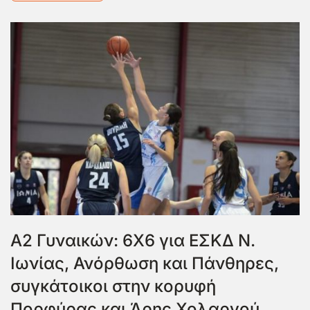
Α2 Γυναικών: 6Χ6 για ΕΣΚΔ Ν.
Ιωνίας, Ανόρθωση και Πάνθηρες,
συγκάτοικοι στην κορυφή
Πορφύρας και Άρης Χολαργού