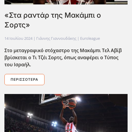
«Στα ραντάρ της Μακάμπι ο
Σορτς»
14 Ιουλίου 2024
| Γιάννης Γιαννουδάκης |
Euroleague
Στο μεταγραφικό στόχαστρο της Μακάμπι Τελ Αβίβ
βρίσκεται ο Τι Τζέι Σορτς, όπως αναφέρει ο Τύπος
του Ισραήλ.
ΠΕΡΙΣΣΌΤΕΡΑ