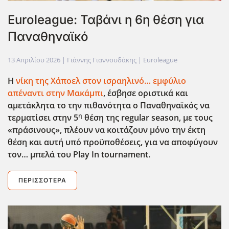
Euroleague: Ταβάνι η 6η θέση για
Παναθηναϊκό
13 Απριλίου 2026
| Γιάννης Γιαννουδάκης |
Euroleague
Η
νίκη της Χάποελ στον ισραηλινό… εμφύλιο
απέναντι στην Μακάμπι
, έσβησε οριστικά και
αμετάκλητα το την πιθανότητα ο Παναθηναϊκός να
η
τερματίσει στην 5
θέση της regular
season
, με τους
«πράσινους», πλέουν να κοιτάζουν μόνο την έκτη
θέση και αυτή υπό προϋποθέσεις, για να αποφύγουν
τον… μπελά του Play
In
tournament
.
ΠΕΡΙΣΣΌΤΕΡΑ