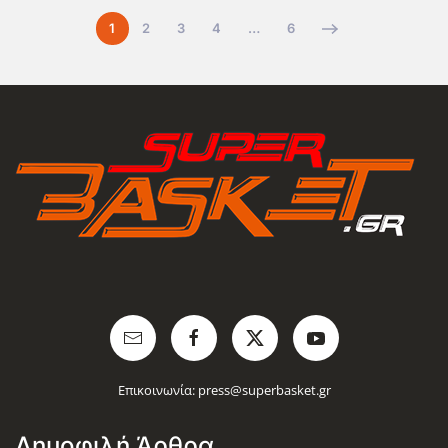
1
2
3
4
…
6
Επικοινωνία:
press@superbasket.gr
Δημοφιλή Άρθρα