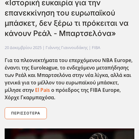
«Ιστορική ευκαιρία για την
επανεκκίνηση του ευρωπαϊκού
μπάσκετ, δεν ξέρω τι πρόκειται να
κάνουν Ρεάλ - Μπαρτσελόνα»
20 Δεκεμβρίου 2025
| Γιάννης Γιαννουδάκης |
FIBA
Για τα πλεονεκτήματα του επερχόμενου NBA
Europe
,
έναντι της Euroleague
, το ενδεχόμενο μεταπήδησης
των Ρεάλ και Μπαρτσελόνα στην νέα λίγκα, αλλά και
γενικά για το μέλλον του ευρωπαϊκού μπάσκετ,
μίλησε στην
El Pais
ο πρόεδρος της FIBA
Europe
,
Χόρχε Γκαρμπαχόσα.
ΠΕΡΙΣΣΌΤΕΡΑ