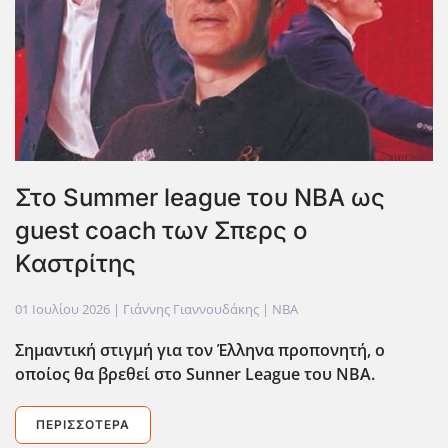
Στο Summer league του ΝΒΑ ως
guest coach των Σπερς ο
Καστρίτης
01 Ιουλίου 2026
| Γιάννης Γιαννουδάκης |
NBA
Σημαντική στιγμή για τον Έλληνα προπονητή, ο
οποίος θα βρεθεί στο Sunner
League
του ΝΒΑ.
ΠΕΡΙΣΣΌΤΕΡΑ