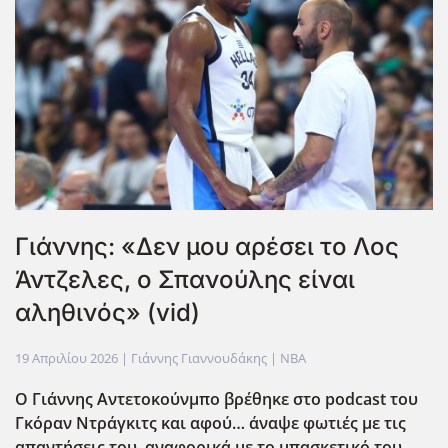
Γιάννης: «Δεν μου αρέσει το Λος
Άντζελες, ο Σπανούλης είναι
αληθινός» (vid)
19 Απριλίου 2026
| Γιάννης Γιαννουδάκης |
NBA
Ο Γιάννης Αντετοκούνμπο βρέθηκε στο podcast
του
Γκόραν Ντράγκιτς και αφού… άναψε φωτιές με τις
απαντήσεις του, αναφορικά με το μπασκετικό του