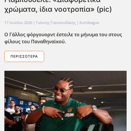
χρώματα, ίδια νοοτροπία» (pic)
17 Ιουλίου 2026
| Γιάννης Γιαννουδάκης |
Euroleague
Ο Γάλλος φόργουορντ έστειλε το μήνυμα του στους
φίλους του Παναθηναϊκού.
ΠΕΡΙΣΣΌΤΕΡΑ