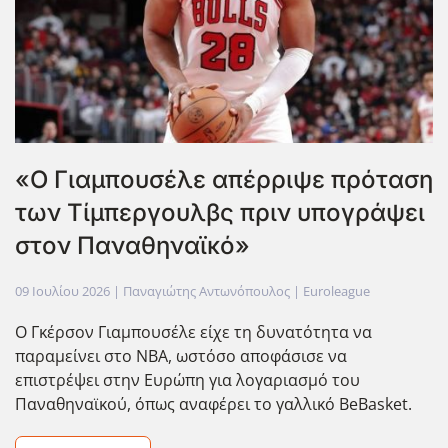
«Ο Γιαμπουσέλε απέρριψε πρόταση
των Τίμπεργουλβς πριν υπογράψει
στον Παναθηναϊκό»
09 Ιουλίου 2026
| Παναγιώτης Αντωνόπουλος |
Euroleague
Ο Γκέρσον Γιαμπουσέλε είχε τη δυνατότητα να
παραμείνει στο NBA, ωστόσο αποφάσισε να
επιστρέψει στην Ευρώπη για λογαριασμό του
Παναθηναϊκού, όπως αναφέρει το γαλλικό BeBasket.