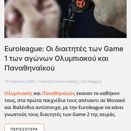
Euroleague: Οι διαιτητές των Game
1 των αγώνων Ολυμπιακού και
Παναθηναϊκού
29 Απριλίου 2026
| Γιάννης Γιαννουδάκης |
Euroleague
Ολυμπιακός
και
Παναθηναϊκός
έκαναν το καθήκον
τους, στα πρώτα παιχνίδια τους απέναντι σε Μονακό
και Βαλένθια αντίστοιχα, με την Euroleague
να κάνει
γνωστούς τους διαιτητές των Game
2 της σειράς.
ΠΕΡΙΣΣΌΤΕΡΑ