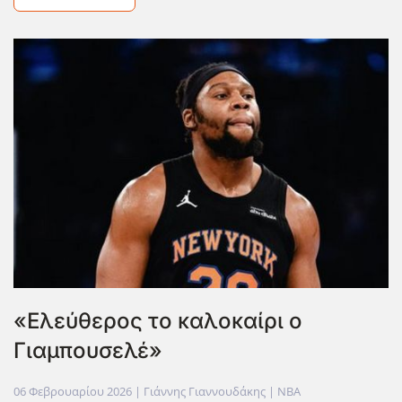
«Ελεύθερος το καλοκαίρι ο
Γιαμπουσελέ»
06 Φεβρουαρίου 2026
| Γιάννης Γιαννουδάκης |
NBA