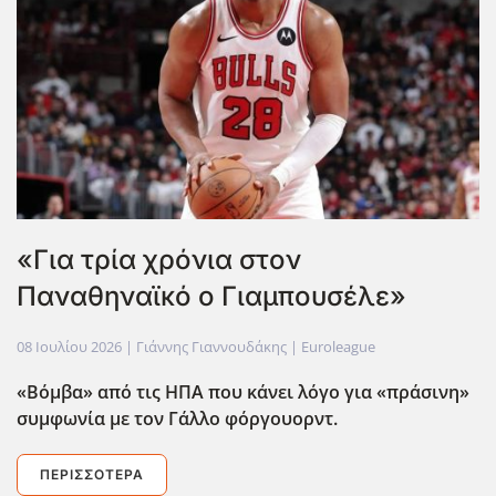
«Για τρία χρόνια στον
Παναθηναϊκό ο Γιαμπουσέλε»
08 Ιουλίου 2026
| Γιάννης Γιαννουδάκης |
Euroleague
«Βόμβα» από τις ΗΠΑ που κάνει λόγο για «πράσινη»
συμφωνία με τον Γάλλο φόργουορντ.
ΠΕΡΙΣΣΌΤΕΡΑ