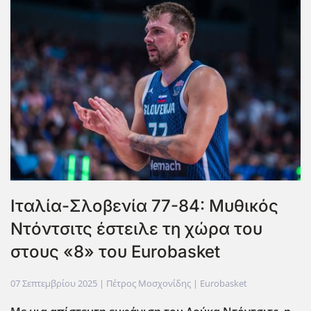
Ιταλία-Σλοβενία 77-84: Μυθικός
Ντόντσιτς έστειλε τη χώρα του
στους «8» του Eurobasket
07 Σεπτεμβρίου 2025
| Πέτρος Μοσχονίδης |
Eurobasket