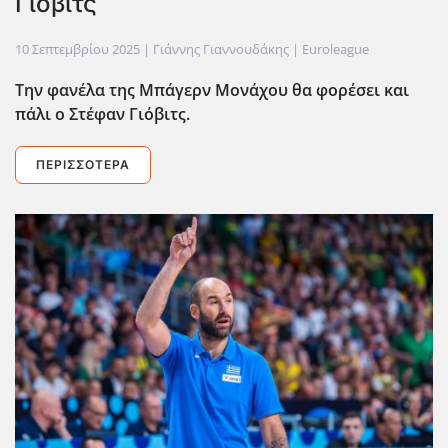
Γιόβιτς
10 Σεπτεμβρίου 2025
| Γιάννης Γιαννουδάκης |
Euroleague
Την φανέλα της Μπάγερν Μονάχου θα φορέσει και
πάλι ο Στέφαν Γιόβιτς.
ΠΕΡΙΣΣΌΤΕΡΑ