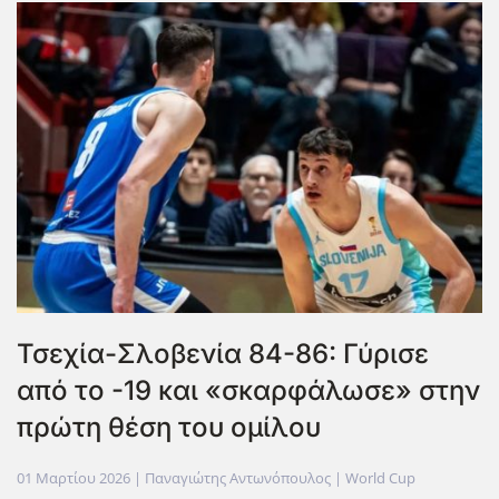
Τσεχία-Σλοβενία 84-86: Γύρισε
από το -19 και «σκαρφάλωσε» στην
πρώτη θέση του ομίλου
01 Μαρτίου 2026
| Παναγιώτης Αντωνόπουλος |
World Cup