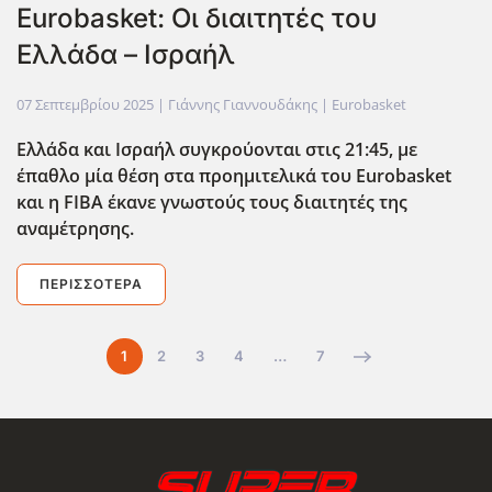
Eurobasket: Οι διαιτητές του
Ελλάδα – Ισραήλ
07 Σεπτεμβρίου 2025
| Γιάννης Γιαννουδάκης |
Eurobasket
Ελλάδα και Ισραήλ συγκρούονται στις 21:45, με
έπαθλο μία θέση στα προημιτελικά του Eurobasket
και η FIBA
έκανε γνωστούς τους διαιτητές της
αναμέτρησης.
ΠΕΡΙΣΣΌΤΕΡΑ
1
2
3
4
…
7