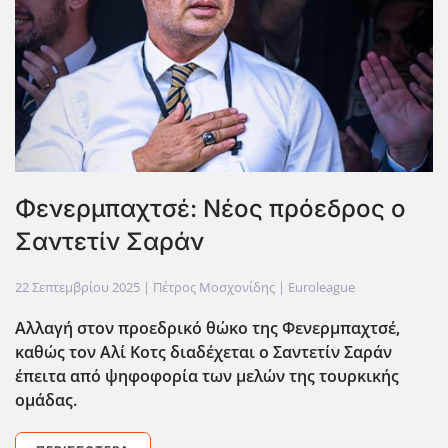
Φενερμπαχτσέ: Νέος πρόεδρος ο
Σαντετίν Σαράν
22 Σεπτεμβρίου 2025
| Πέτρος Μοσχονίδης |
Euroleague
Αλλαγή στον προεδρικό θώκο της Φενερμπαχτσέ,
καθώς τον Αλί Κοτς διαδέχεται ο Σαντετίν Σαράν
έπειτα από ψηφοφορία των μελών της τουρκικής
ομάδας.