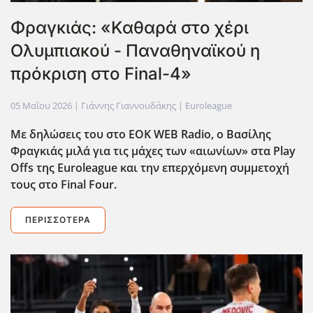
Φραγκιάς: «Καθαρά στο χέρι
Ολυμπιακού - Παναθηναϊκού η
πρόκριση στο Final-4»
05 Μαΐου 2026
| Γιάννης Γιαννουδάκης |
Euroleague
Με δηλώσεις του στο EOK
WEB
Radio
, ο Βασίλης
Φραγκιάς μιλά για τις μάχες των «αιωνίων» στα Play
Offs
της Euroleague
και την επερχόμενη συμμετοχή
τους στο Final
Four
.
ΠΕΡΙΣΣΌΤΕΡΑ