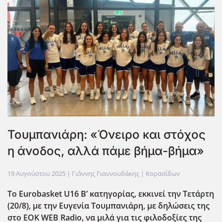
Τουμπανιάρη: «Όνειρο και στόχος
η άνοδος, αλλά πάμε βήμα-βήμα»
19 Αυγούστου 2025
| Γιάννης Γιαννουδάκης |
Κορασίδων
Το Eurobasket
U
16 Β’ κατηγορίας, εκκινεί την Τετάρτη
(20/8), με την Ευγενία Τουμπανιάρη, με δηλώσεις της
στο EOK
WEB
Radio
, να μιλά για τις φιλοδοξίες της