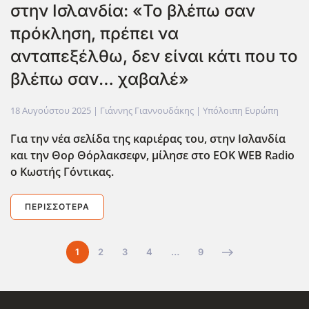
στην Ισλανδία: «Το βλέπω σαν
πρόκληση, πρέπει να
ανταπεξέλθω, δεν είναι κάτι που το
βλέπω σαν… χαβαλέ»
18 Αυγούστου 2025
| Γιάννης Γιαννουδάκης |
Υπόλοιπη Ευρώπη
Για την νέα σελίδα της καριέρας του, στην Ισλανδία
και την Θορ Θόρλακσεφν, μίλησε στο EOK
WEB
Radio
ο Κωστής Γόντικας.
ΠΕΡΙΣΣΌΤΕΡΑ
1
2
3
4
…
9