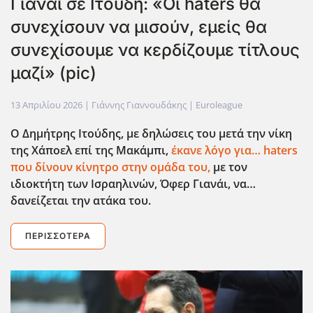
Γιανάι σε Ιτούδη: «Οι haters θα
συνεχίσουν να μισούν, εμείς θα
συνεχίσουμε να κερδίζουμε τίτλους
μαζί» (pic)
13 Απριλίου 2026
| Γιάννης Γιαννουδάκης |
Euroleague
Ο Δημήτρης Ιτούδης, με δηλώσεις του μετά την νίκη
της Χάποελ επί της Μακάμπι,
έκανε λόγο για… haters
που δίνουν κίνητρο στην ομάδα του,
με τον
ιδιοκτήτη των Ισραηλινών, Όφερ Γιανάι, να…
δανείζεται την ατάκα του.
ΠΕΡΙΣΣΌΤΕΡΑ