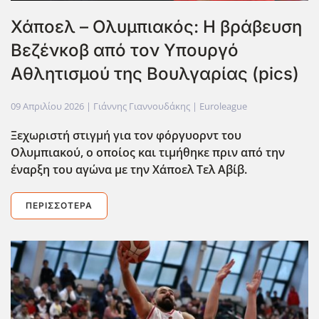
Χάποελ – Ολυμπιακός: Η βράβευση
Βεζένκοβ από τον Υπουργό
Αθλητισμού της Βουλγαρίας (pics)
09 Απριλίου 2026
| Γιάννης Γιαννουδάκης |
Euroleague
Ξεχωριστή στιγμή για τον φόργυορντ του
Ολυμπιακού, ο οποίος και τιμήθηκε πριν από την
έναρξη του αγώνα με την Χάποελ Τελ Αβίβ.
ΠΕΡΙΣΣΌΤΕΡΑ