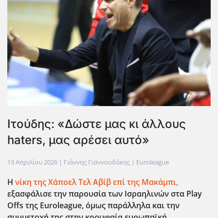
Ιτούδης: «Δώστε μας κι άλλους
haters, μας αρέσει αυτό»
13 Απριλίου 2026
| Γιάννης Γιαννουδάκης |
Euroleague
Η
νίκη της Χάποελ Τελ Αβίβ επί της Μακάμπι,
εξασφάλισε την παρουσία των Ισραηλινών στα Play
Offs
της Euroleague
, όμως παράλληλα και την
συμμετοχή της στην κορυφαία ευρωπαϊκή