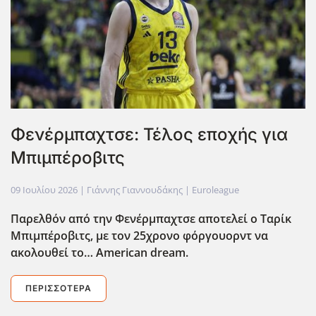
Φενέρμπαχτσε: Τέλος εποχής για
Μπιμπέροβιτς
09 Ιουλίου 2026
| Γιάννης Γιαννουδάκης |
Euroleague
Παρελθόν από την Φενέρμπαχτσε αποτελεί ο Ταρίκ
Μπιμπέροβιτς, με τον 25χρονο φόργουορντ να
ακολουθεί το… American dream.
ΠΕΡΙΣΣΌΤΕΡΑ