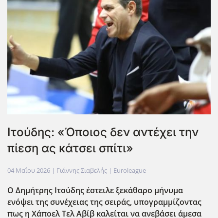
Ιτούδης: «Όποιος δεν αντέχει την
πίεση ας κάτσει σπίτι»
04 Μαΐου 2026
| Γιάννης Σιαβελής |
Euroleague
Ο Δημήτρης Ιτούδης έστειλε ξεκάθαρο μήνυμα
ενόψει της συνέχειας της σειράς, υπογραμμίζοντας
πως η Χάποελ Τελ Αβίβ καλείται να ανεβάσει άμεσα