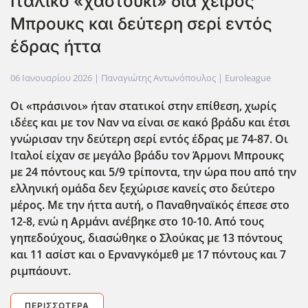
Ιταλικό «χαστούκι» δια χειρός
Μπρουκς και δεύτερη σερί εντός
έδρας ήττα
06 Ιανουαρίου 2026
| Παναγιώτης Αντωνόπουλος |
Euroleague
Οι «πράσινοι» ήταν στατικοί στην επίθεση, χωρίς
ιδέες και με τον Ναν να είναι σε κακό βράδυ και έτσι
γνώρισαν την δεύτερη σερί εντός έδρας με 74-87. Οι
Ιταλοί είχαν σε μεγάλο βράδυ τον Άρμονι Μπρουκς
με 24 πόντους και 5/9 τρίποντα, την ώρα που από την
ελληνική ομάδα δεν ξεχώρισε κανείς στο δεύτερο
μέρος. Με την ήττα αυτή, ο Παναθηναϊκός έπεσε στο
12-8, ενώ η Αρμάνι ανέβηκε στο 10-10. Από τους
γηπεδούχους, διασώθηκε ο Σλούκας με 13 πόντους
και 11 ασίστ και ο Ερνανγκόμεθ με 17 πόντους και 7
ριμπάουντ.
ΠΕΡΙΣΣΌΤΕΡΑ