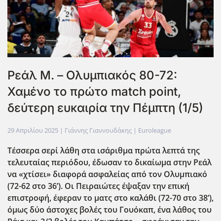
Ρεάλ Μ. – Ολυμπιακός 80-72:
Χαμένο το πρώτο match point,
δεύτερη ευκαιρία την Πέμπτη (1/5)
29 Απριλίου 2025
| Γιάννης Γιαννουδάκης |
Euroleague
Τέσσερα σερί λάθη στα ισάριθμα πρώτα λεπτά της
τελευταίας περιόδου, έδωσαν το δικαίωμα στην Ρεάλ
να «χτίσει» διαφορά ασφαλείας από τον Ολυμπιακό
(72-62 στο 36’). Οι Πειραιώτες έψαξαν την επική
επιστροφή, έφεραν το ματς στο καλάθι (72-70 στο 38’),
όμως δύο άστοχες βολές του Γουόκαπ, ένα λάθος του