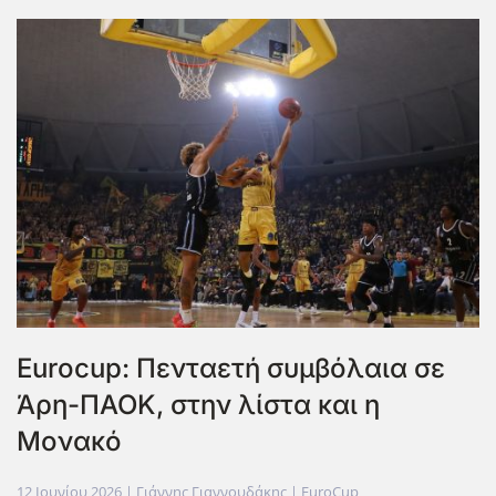
Eurocup: Πενταετή συμβόλαια σε
Άρη-ΠΑΟΚ, στην λίστα και η
Μονακό
12 Ιουνίου 2026
| Γιάννης Γιαννουδάκης |
EuroCup