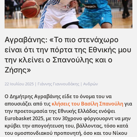
Αγραβάνης: «Το πιο στενάχωρο
είναι ότι την πόρτα της Εθνικής μου
την κλείνει ο Σπανούλης και ο
Ζήσης»
22 Ιουλίου 2025
| Γιάννης Γιαννουδάκης |
Ανδρών
Ο Δημήτρης Αγραβάνης είδε το όνομα του να
απουσιάζει από τις
κλήσεις του Βασίλη Σπανούλη
για
την προετοιμασία της Εθνικής Ελλάδας ενόψει
Eurobasket
2025, με τον 30χρονο φόργουορντ να μην
κρύβει την απογοήτευση του, βάλλοντας, τόσο κατά
του ομοσπονδιακού προπονητή, όσο και του Νίκου