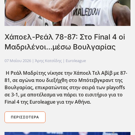
Χάποελ-Ρεάλ 78-87: Στο Final 4 oi
Μαδριλένοι...μέσω Βουλγαρίας
07 Μαΐου 2026
| Άρης Κατσίδης |
Euroleague
Η Ρεάλ Μαδρίτης νίκησε την Χάποελ Τελ Αβίβ με 87-
81, σε αγώνα που διεξήχθη στο Μπότεβγκραντ της
Βουλγαρίας, επικρατώντας στην σειρά των playoffs
σε 3-1, με αποτέλεσμα να πάρει το εισιτήριο για το
Final 4 της Euroleague για την Αθήνα.
ΠΕΡΙΣΣΌΤΕΡΑ