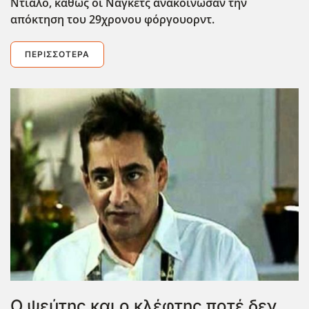
Ντιαλό, καθώς οι Νάγκετς ανακοίνωσαν την
απόκτηση του 29χρονου φόργουορντ.
ΠΕΡΙΣΣΌΤΕΡΑ
Ο ψεύτης και ο κλέφτης ποτέ δεν