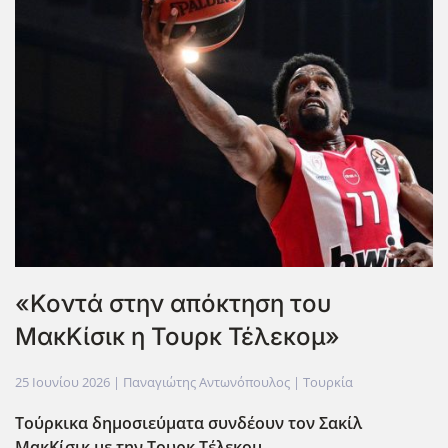
«Κοντά στην απόκτηση του
ΜακΚίσικ η Τουρκ Τέλεκομ»
25 Ιουνίου 2026
| Παναγιώτης Αντωνόπουλος |
Τουρκία
Τούρκικα δημοσιεύματα συνδέουν τον Σακίλ
ΜακΚίσικ με την Τουρκ Τέλεκομ.