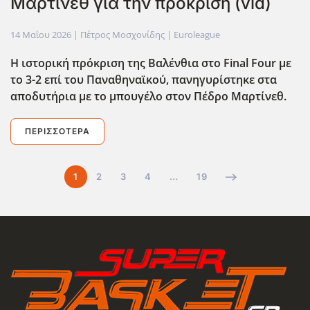
Μαρτίνεθ για την πρόκριση (vid)
14 Μαΐου 2026
| Πέτρος Μοσχονίδης |
Euroleague
Η ιστορική πρόκριση της Βαλένθια στο Final Four με
το 3-2 επί του Παναθηναϊκού, πανηγυρίστηκε στα
αποδυτήρια με το μπουγέλο στον Πέδρο Μαρτίνεθ.
ΠΕΡΙΣΣΌΤΕΡΑ
1
2
3
4
…
19