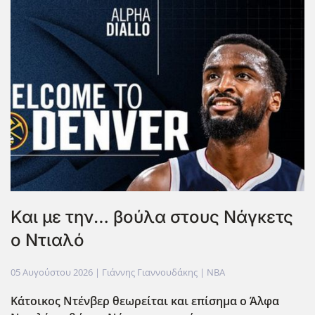
Και με την… βούλα στους Νάγκετς
ο Ντιαλό
05 Αυγούστου 2026
| Γιάννης Γιαννουδάκης |
NBA
Κάτοικος Ντένβερ θεωρείται και επίσημα ο Άλφα