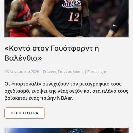
«Κοντά στον Γουότφορντ η
Βαλένθια»
03 Αυγούστου 2026
| Γιάννης Γιαννουδάκης |
Euroleague
Οι «πορτοκαλί» συνεχίζουν τον μεταγραφικό τους
σχεδιασμό, ενόψει της νέας σεζόν και στα πλάνα τους
βρίσκεται ένας πρώην NBAer
.
ΠΕΡΙΣΣΌΤΕΡΑ