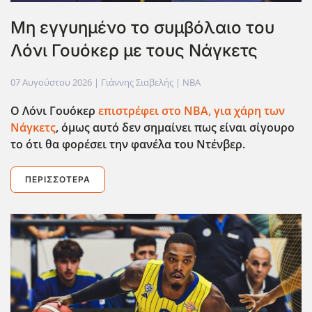
Μη εγγυημένο το συμβόλαιο του
Λόνι Γουόκερ με τους Νάγκετς
07 Αυγούστου 2026
| Γιάννης Σιαβελής |
NBA
Ο Λόνι Γουόκερ
επιστρέφει στο ΝΒΑ, για χάρη των
Νάγκετς
, όμως αυτό δεν σημαίνει πως είναι σίγουρο
το ότι θα φορέσει την φανέλα του Ντένβερ.
ΠΕΡΙΣΣΌΤΕΡΑ