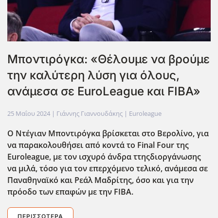
Μποντιρόγκα: «Θέλουμε να βρούμε
την καλύτερη λύση για όλους,
ανάμεσα σε EuroLeague και FIBA»
25 Μαΐου 2024
| Γιάννης Γιαννουδάκης |
Euroleague
Ο Ντέγιαν Μποντιρόγκα βρίσκεται στο Βερολίνο, για
να παρακολουθήσει από κοντά το Final
Four
της
Euroleague
, με τον ισχυρό άνδρα ττηςδιοργάνωσης
να μιλά, τόσο για τον επερχόμενο τελικό, ανάμεσα σε
Παναθηναϊκό και Ρεάλ Μαδρίτης, όσο και για την
πρόοδο των επαφών με την FIBA
.
ΠΕΡΙΣΣΌΤΕΡΑ