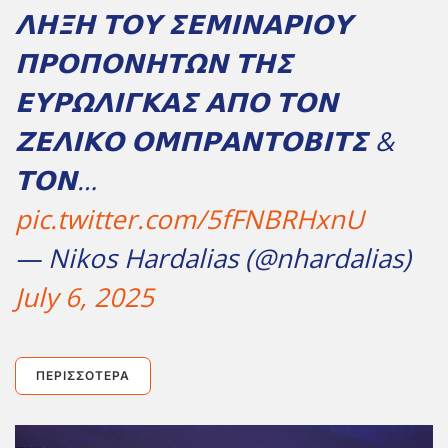
𝝠𝝜𝝣𝝜 𝝩𝝤𝝪 𝝨𝝚𝝡𝝞𝝢𝝖𝝦𝝞𝝤𝝪
𝝥𝝦𝝤𝝥𝝤𝝢𝝜𝝩𝝮𝝢 𝝩𝝜𝝨
𝝚𝝪𝝦𝝮𝝠𝝞𝝘𝝟𝝖𝝨 𝝖𝝥𝝤 𝝩𝝤𝝢
𝝛𝝚𝝠𝝞𝝟𝝤 𝝤𝝡𝝥𝝦𝝖𝝢𝝩𝝤𝝗𝝞𝝩𝝨 &
𝝩𝝤𝝢…
pic.twitter.com/5fFNBRHxnU
— Nikos Hardalias (@nhardalias)
July 6, 2025
ΠΕΡΙΣΣΌΤΕΡΑ