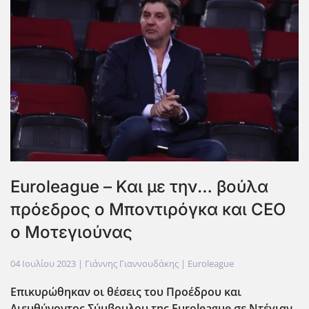
Euroleague – Και με την… βούλα
πρόεδρος ο Μποντιρόγκα και CEO
ο Μοτεγιούνας
04 Ιουλίου 2023
| Γιάννης Γιαννουδάκης |
Euroleague
Επικυρώθηκαν οι θέσεις του Προέδρου και
Διευθύνοντος Σύμβουλου της Euroleague
σε Ντέγιαν