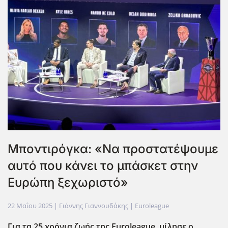
Μποντιρόγκα: «Να προστατέψουμε
αυτό που κάνει το μπάσκετ στην
Ευρώπη ξεχωριστό»
22 Μαΐου 2025
| Γιάννης Γιαννουδάκης |
Euroleague
Για τα 25 χρόνια ζωής της Euroleague
, μίλησε ο