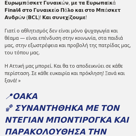
𝝚𝞄𝞀𝞈𝝻𝝿ά𝞂𝝹𝝴𝞃 𝝘𝞄𝝼𝝰𝝸𝝹ώ𝝼, 𝝻𝝴 𝞃𝝰 𝝚𝞄𝞀𝞈𝝿𝝰ϊ𝝹ά
𝗙𝗶𝗻𝗮𝗹𝟰 𝞂𝞃𝝾 𝝘𝞄𝝼𝝰𝝸𝝹𝝴ί𝝾 𝝥ό𝝺𝝾 𝝹𝝰𝝸 𝞂𝞃𝝾 𝝡𝝿ά𝞂𝝹𝝴𝞃
𝝖𝝼𝝳𝞀ώ𝝼 (𝗕𝗖𝗟)! 𝝟𝝰𝝸 𝞂𝞄𝝼𝝴𝞆ί𝝵𝝾𝞄𝝻𝝴!
Γιατί ο αθλητισμός δεν είναι μόνο ψυχαγωγία και
θέαμα — είναι επένδυση στην κοινωνία, στα παιδιά
μας, στην εξωστρέφεια και προβολή της πατρίδας μας,
του τόπου μας.
Η Αττική μας μπορεί. Και θα το αποδεικνύει σε κάθε
περίσταση. Σε κάθε ευκαιρία και πρόκληση! Ξανά και
ξανά! »
📍𝝤𝝖𝝟𝝖
🏀 𝝨𝝪𝝢𝝖𝝢𝝩𝝜𝝝𝝜𝝟𝝖 𝝡𝝚 𝝩𝝤𝝢
𝝢𝝩𝝚𝝘𝝞𝝖𝝢 𝝡𝝥𝝤𝝢𝝩𝝞𝝦𝝤𝝘𝝟𝝖 𝝟𝝖𝝞
𝝥𝝖𝝦𝝖𝝟𝝤𝝠𝝤𝝪𝝝𝝜𝝨𝝖 𝝩𝝜𝝢