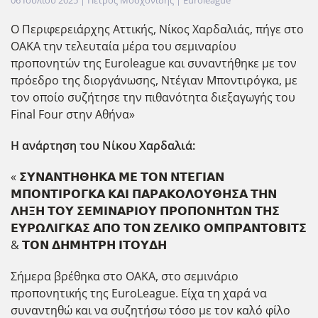
06 Ιουλίου 2025
| Πέτρος Μοσχονίδης |
Euroleague
O Περιφερειάρχης Αττικής, Νίκος Χαρδαλιάς, πήγε στο
ΟΑΚΑ την τελευταία μέρα του σεμιναρίου
προπονητών της Euroleague και συναντήθηκε με τον
πρόεδρο της διοργάνωσης, Ντέγιαν Μποντιρόγκα, με
τον οποίο συζήτησε την πιθανότητα διεξαγωγ΄ης του
Final Four στην Αθήνα»
Η ανάρτηση του Νίκου Χαρδαλιά:
« 𝝨𝝪𝝢𝝖𝝢𝝩𝝜𝝝𝝜𝝟𝝖 𝝡𝝚 𝝩𝝤𝝢 𝝢𝝩𝝚𝝘𝝞𝝖𝝢
𝝡𝝥𝝤𝝢𝝩𝝞𝝦𝝤𝝘𝝟𝝖 𝝟𝝖𝝞 𝝥𝝖𝝦𝝖𝝟𝝤𝝠𝝤𝝪𝝝𝝜𝝨𝝖 𝝩𝝜𝝢
𝝠𝝜𝝣𝝜 𝝩𝝤𝝪 𝝨𝝚𝝡𝝞𝝢𝝖𝝦𝝞𝝤𝝪 𝝥𝝦𝝤𝝥𝝤𝝢𝝜𝝩𝝮𝝢 𝝩𝝜𝝨
𝝚𝝪𝝦𝝮𝝠𝝞𝝘𝝟𝝖𝝨 𝝖𝝥𝝤 𝝩𝝤𝝢 𝝛𝝚𝝠𝝞𝝟𝝤 𝝤𝝡𝝥𝝦𝝖𝝢𝝩𝝤𝝗𝝞𝝩𝝨
& 𝝩𝝤𝝢 𝝙𝝜𝝡𝝜𝝩𝝦𝝜 𝝞𝝩𝝤𝝪𝝙𝝜
Σήμερα βρέθηκα στο ΟΑΚΑ, στο σεμινάριο
προπονητικής της EuroLeague. Είχα τη χαρά να
συναντηθώ και να συζητήσω τόσο με τον καλό φίλο