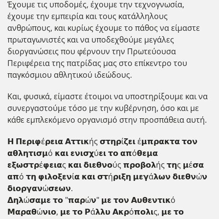
Έχουμε τις υποδομές, έχουμε την τεχνογνωσία,
έχουμε την εμπειρία και τους κατάλληλους
ανθρώπους, και κυρίως έχουμε το πάθος να είμαστε
πρωταγωνιστές και να υποδεχθούμε μεγάλες
διοργανώσεις που φέρνουν την Πρωτεύουσα
Περιφέρεια της πατρίδας μας στο επίκεντρο του
παγκόσμιου αθλητικού ιδεώδους.
Και, φυσικά, είμαστε έτοιμοι να υποστηρίξουμε και να
συνεργαστούμε τόσο με την κυβέρνηση, όσο και με
κάθε εμπλεκόμενο οργανισμό στην προσπάθεια αυτή.
𝝜 𝝥𝝴𝞀𝝸𝞅έ𝞀𝝴𝝸𝝰 𝝖𝞃𝞃𝝸𝝹ής 𝞂𝞃𝝶𝞀ί𝝵𝝴𝝸 έ𝝻𝝿𝞀𝝰𝝹𝞃𝝰 𝞃𝝾𝝼
𝝰𝝷𝝺𝝶𝞃𝝸𝞂𝝻ό 𝝹𝝰𝝸 𝝴𝝼𝝸𝞂𝞆ύ𝝴𝝸 𝞃𝝾 𝝰𝝿ό𝝷𝝴𝝻𝝰
𝝴𝝽𝞈𝞂𝞃𝞀έ𝞅𝝴𝝸𝝰ς 𝝹𝝰𝝸 𝝳𝝸𝝴𝝷𝝼𝝾ύς 𝝿𝞀𝝾𝝱𝝾𝝺ής 𝞃𝝶ς 𝝻έ𝞂𝝰
𝝰𝝿ό 𝞃𝝶 𝞅𝝸𝝺𝝾𝝽𝝴𝝼ί𝝰 𝝹𝝰𝝸 𝞂𝞃ή𝞀𝝸𝝽𝝶 𝝻𝝴𝝲ά𝝺𝞈𝝼 𝝳𝝸𝝴𝝷𝝼ώ𝝼
𝝳𝝸𝝾𝞀𝝲𝝰𝝼ώ𝞂𝝴𝞈𝝼.
𝝙𝝶𝝺ώ𝞂𝝰𝝻𝝴 𝞃𝝾 "𝝿𝝰𝞀ώ𝝼" 𝝻𝝴 𝞃𝝾𝝼 𝝖𝞄𝝷𝝴𝝼𝞃𝝸𝝹ό
𝝡𝝰𝞀𝝰𝝷ώ𝝼𝝸𝝾, 𝝻𝝴 𝞃𝝾 𝝦ά𝝺𝝺𝞄 𝝖𝝹𝞀ό𝝿𝝾𝝺𝝸ς, 𝝻𝝴 𝞃𝝾