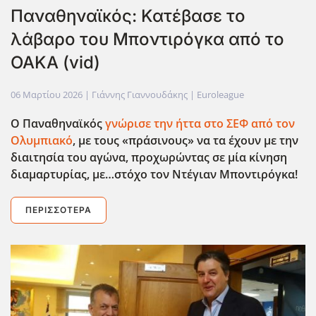
Παναθηναϊκός: Κατέβασε το
λάβαρο του Μποντιρόγκα από το
ΟΑΚΑ (vid)
06 Μαρτίου 2026
| Γιάννης Γιαννουδάκης |
Euroleague
Ο Παναθηναϊκός
γνώρισε την ήττα στο ΣΕΦ από τον
Ολυμπιακό
, με τους «πράσινους» να τα έχουν με την
διαιτησία του αγώνα, προχωρώντας σε μία κίνηση
διαμαρτυρίας, με…στόχο τον Ντέγιαν Μποντιρόγκα!
ΠΕΡΙΣΣΌΤΕΡΑ