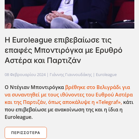
Η Euroleague επιβεβαίωσε τις
επαφές Μποντιρόγκα με Ερυθρό
Αστέρα και Παρτιζάν
08 Φεβρουαρίου 2024
| Γιάννης Γιαννουδάκης |
Euroleague
Ο Ντέγιαν Μποντιρόγκα
βρέθηκε στο Βελιγράδι για
να συναντηθεί με τους ιθύνοντες του Ευθρού Αστέρα
και της Παρτιζάν, όπως αποκάλυψε η «Telegraf
»,
κάτι
που επιβεβαίωσε με ανακοίνωση της και η ίδια η
Euroleague
.
ΠΕΡΙΣΣΌΤΕΡΑ