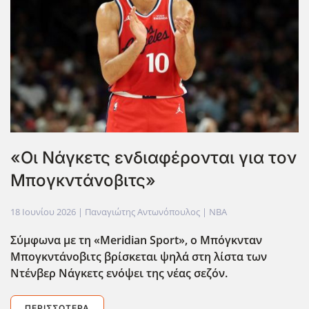
«Οι Νάγκετς ενδιαφέρονται για τον
Μπογκντάνοβιτς»
18 Ιουνίου 2026
| Παναγιώτης Αντωνόπουλος |
NBA
Σύμφωνα με τη «Meridian Sport», ο Μπόγκνταν
Μπογκντάνοβιτς βρίσκεται ψηλά στη λίστα των
Ντένβερ Νάγκετς ενόψει της νέας σεζόν.
ΠΕΡΙΣΣΌΤΕΡΑ