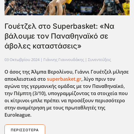
Γουέτζελ στο Superbasket: «Να
βάλουμε τον Παναθηναϊκό σε
άβολες καταστάσεις»
03 Οκτωβρίου 2024
| Γιάννης Γιαννουδάκης |
Συνεντεύξεις
Ο άσος της Άλμπα Βερολίνου, Γιάννι Γουέτζελ μίλησε
αποκλειστικά στο
superbasket.gr
, λίγο πριν τον
αγώνα της γερμανικής ομάδας με τον Παναθηναϊκό,
την Πέμπτη (3/10), υπογραμμίζοντας τα στοιχεία που
οι κίτρινοι-μπλε πρέπει να προσέξουν περισσότερο
στην αναμέτρηση με τους πρωταθλητές της
Euroleague
.
ΠΕΡΙΣΣΌΤΕΡΑ