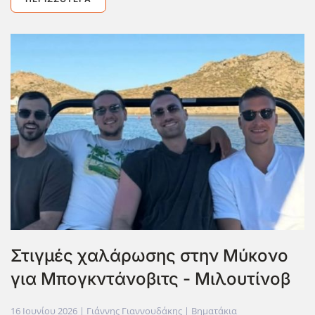
Στιγμές χαλάρωσης στην Μύκονο
για Μπογκντάνοβιτς - Μιλουτίνοβ
16 Ιουνίου 2026
| Γιάννης Γιαννουδάκης |
Βηματάκια