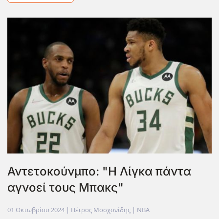
Αντετοκούνμπο: "Η Λίγκα πάντα
αγνοεί τους Μπακς"
01 Οκτωβρίου 2024
| Πέτρος Μοσχονίδης |
NBA