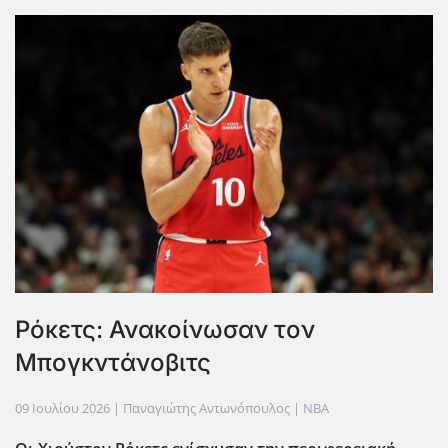
Ρόκετς: Ανακοίνωσαν τον
Μπογκντάνοβιτς
09 Ιουλίου 2026
| Παναγιώτης Αντωνόπουλος |
NBA