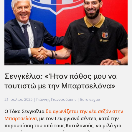
Σενγκέλια: «Ήταν πάθος μου να
ταυτιστώ με την Μπαρτσελόνα»
21 Ιουλίου 2025
| Γιάννης Γιαννουδάκης |
Euroleague
Ο Τόκο Σενγκέλια
θα αγωνίζεται την νέα σεζόν στην
Μπαρτσελόνα
, με τον Γεωργιανό σέντερ, κατά την
παρουσίαση του από τους Καταλανούς, να μιλά για