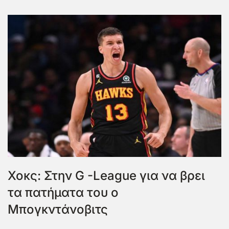
Χοκς: Στην G -League για να βρει
τα πατήματα του ο
Μπογκντάνοβιτς