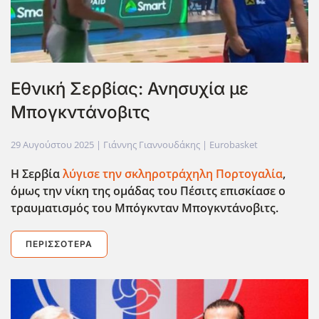
Εθνική Σερβίας: Ανησυχία με
Μπογκντάνοβιτς
29 Αυγούστου 2025
| Γιάννης Γιαννουδάκης |
Eurobasket
Η Σερβία
λύγισε την σκληροτράχηλη Πορτογαλία
,
όμως την νίκη της ομάδας του Πέσιτς επισκίασε ο
τραυματισμός του Μπόγκνταν Μπογκντάνοβιτς.
ΠΕΡΙΣΣΌΤΕΡΑ