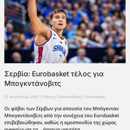
Σερβία: Eurobasket τέλος για
Μπογκντάνοβιτς
31 Αυγούστου 2025
| Γιάννης Γιαννουδάκης |
Eurobasket
Οι φόβοι των Σέρβων για απουσία του Μπόγκνταν
Μπογκντάνοβιτς από την συνέχεια του Eurobasket
επιβεβαιώθηκαν, καθώς η ομοσπονδία της χώρας
ανακοίνωσε τα… άσχημα μαντάτα.