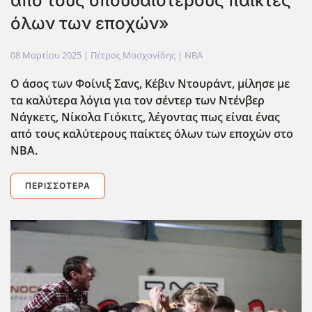
από τους σπουδαιότερους παίκτες
όλων των εποχών»
08 Μαρτίου 2025
| Πέτρος Μοσχονίδης |
NBA
Ο άσος των Φοίνιξ Σανς, Κέβιν Ντουράντ, μίλησε με
τα καλύτερα λόγια για τον σέντερ των Ντένβερ
Νάγκετς, Νίκολα Γιόκιτς, λέγοντας πως είναι ένας
από τους καλύτερους παίκτες όλων των εποχών στο
ΝΒΑ.
ΠΕΡΙΣΣΌΤΕΡΑ