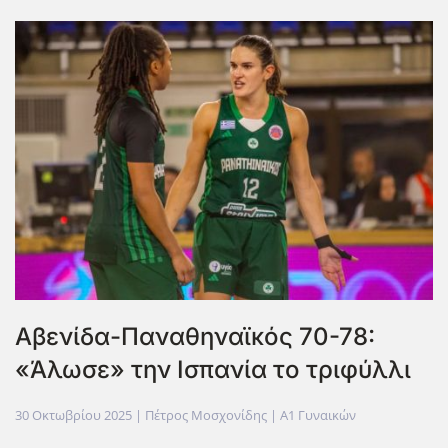
Αβενίδα-Παναθηναϊκός 70-78:
«Άλωσε» την Ισπανία το τριφύλλι
30 Οκτωβρίου 2025
| Πέτρος Μοσχονίδης |
Α1 Γυναικών