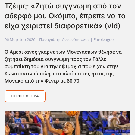
Τζέιμς: «Ζητώ συγγνώμη από τον
αδερφό μου Οκόμπο, έπρεπε να το
είχα χειριστεί διαφορετικά» (vid)
06 Μαρτίου 2026
| Παναγιώτης Αντωνόπουλος |
Euroleague
Ο Αμερικανός γκαρντ των Μονεγάσκων θέλησε να
ζητήσει δημόσια συγγνώμη προς τον Γάλλο
συμπαίκτη του για την αψιμαχία που είχαν στην
Κωνσταντινούπολη, στο πλαίσιο της ήττας της
Μονακό από την Φενέρ με 88-70.
ΠΕΡΙΣΣΌΤΕΡΑ