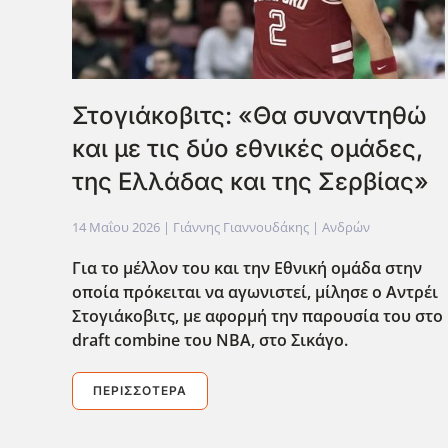
Στογιάκοβιτς: «Θα συναντηθώ
και με τις δύο εθνικές ομάδες,
της Ελλάδας και της Σερβίας»
14 Μαΐου 2026
| Γιάννης Γιαννουδάκης |
Ανδρών
Για το μέλλον του και την Εθνική ομάδα στην
οποία πρόκειται να αγωνιστεί, μίλησε ο Αντρέι
Στογιάκοβιτς, με αφορμή την παρουσία του στο
draft
combine
του ΝΒΑ, στο Σικάγο.
ΠΕΡΙΣΣΌΤΕΡΑ