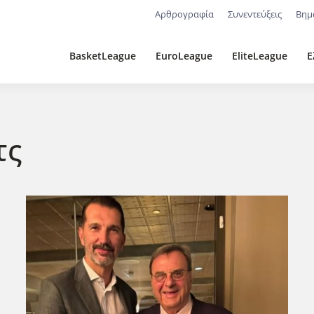
Αρθρογραφία
Συνεντεύξεις
Βημ
BasketLeague
EuroLeague
EliteLeague
Ε
τς