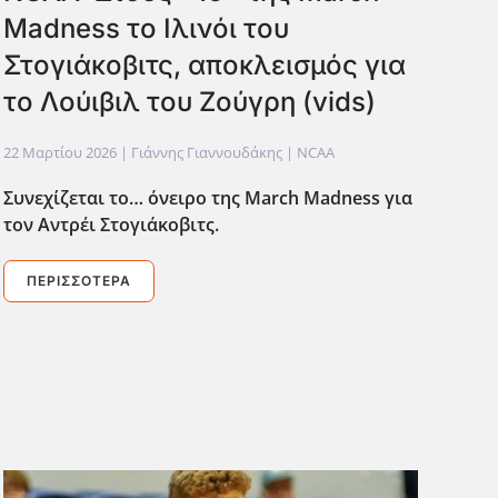
Madness το Ιλινόι του
Στογιάκοβιτς, αποκλεισμός για
το Λούιβιλ του Ζούγρη (vids)
22 Μαρτίου 2026
| Γιάννης Γιαννουδάκης |
NCAA
Συνεχίζεται το… όνειρο της March
Madness
για
τον Αντρέι Στογιάκοβιτς.
ΠΕΡΙΣΣΌΤΕΡΑ