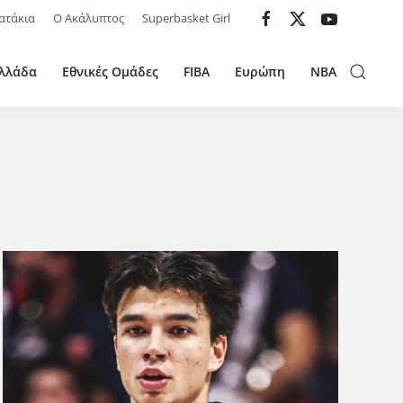
ατάκια
Ο Ακάλυπτος
Superbasket Girl
λλάδα
Εθνικές Ομάδες
FIBA
Ευρώπη
NBA