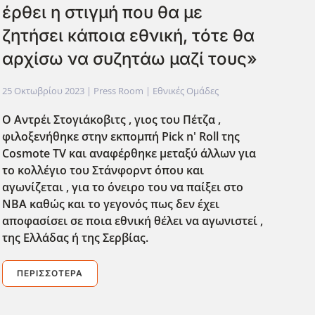
έρθει η στιγμή που θα με
ζητήσει κάποια εθνική, τότε θα
αρχίσω να συζητάω μαζί τους»
25 Οκτωβρίου 2023
| Press Room |
Εθνικές Ομάδες
Ο Αντρέι Στογιάκοβιτς , γιος του Πέτζα ,
φιλοξενήθηκε στην εκπομπή Pick n' Roll της
Cosmote TV και αναφέρθηκε μεταξύ άλλων για
το κολλέγιο του Στάνφορντ όπου και
αγωνίζεται , για το όνειρο του να παίξει στο
NBA καθώς και το γεγονός πως δεν έχει
αποφασίσει σε ποια εθνική θέλει να αγωνιστεί ,
της Ελλάδας ή της Σερβίας.
ΠΕΡΙΣΣΌΤΕΡΑ