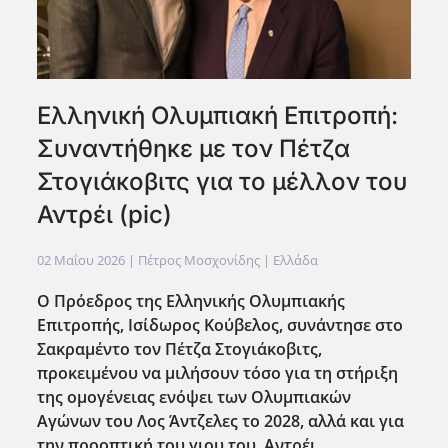
Ελληνική Ολυμπιακή Επιτροπή:
Συναντήθηκε με τον Πέτζα
Στογιάκοβιτς για το μέλλον του
Αντρέι (pic)
02 Μαΐου 2026
| Πέτρος Μοσχονίδης |
Ελλάδα
Ο Πρόεδρος της Ελληνικής Ολυμπιακής
Επιτροπής, Ισίδωρος Κούβελος, συνάντησε στο
Σακραμέντο τον Πέτζα Στογιάκοβιτς,
προκειμένου να μιλήσουν τόσο για τη στήριξη
της ομογένειας ενόψει των Ολυμπιακών
Αγώνων του Λος Άντζελες το 2028, αλλά και για
την προοπτική του γιου του, Αντρέι