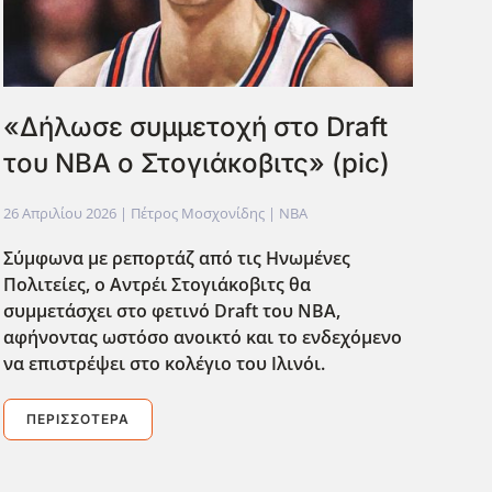
«Δήλωσε συμμετοχή στο Draft
του ΝΒΑ ο Στογιάκοβιτς» (pic)
26 Απριλίου 2026
| Πέτρος Μοσχονίδης |
NBA
Σύμφωνα με ρεπορτάζ από τις Ηνωμένες
Πολιτείες, ο Αντρέι Στογιάκοβιτς θα
συμμετάσχει στο φετινό Draft του NBA,
αφήνοντας ωστόσο ανοικτό και το ενδεχόμενο
να επιστρέψει στο κολ΄εγιο του Ιλινόι.
ΠΕΡΙΣΣΌΤΕΡΑ