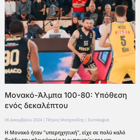
Μονακό-Άλμπα 100-80: Υπόθεση
ενός δεκαλέπτου
06 Δεκεμβρίου 2024
| Πέτρος Μοσχονίδης |
Euroleague
Η Μονακό ήταν "υπερηχητική", είχε σε πολύ καλό
βράδυ την πλειοψηφία των παικτών της και