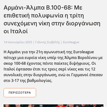
Αρμάνι-Άλμπα Β.100-68: Με
επιθετική πολυφωνία η τρίτη
συνεχόμενη νίκη στην διοργάνωση
οι Ιταλοί
14 Ιανουαρίου 2025
| Γιάννης Σιαβελής |
Euroleague
H Aρμάνι για την 21η αγωνιστική της Euroleague
πέτυχε μια ευρεία νίκη υπέρ της Άλμπα Βερολίνου με
σκορ 100-68 έχοντας πέντε παίκτες διψήφιους. Οι
Ιταλοί έφτασαν έτσι τις τρεις σερί νίκες και τις 12
συνολικές στην διοργάνωση, ενώ οι Γερμανοί έπεσαν
στο 3-17 της βαθμολογίας.
ΠΕΡΙΣΣΌΤΕΡΑ