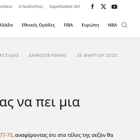
ατάκια
Ο Ακάλυπτος
Superbasket Girl
λλάδα
Εθνικές Ομάδες
FIBA
Ευρώπη
NBA
ΑΤΣΊΔΗΣ
ΔΗΜΟΣΙΕΎΘΗΚΕ:
25 ΜΑΡΤΊΟΥ 2023
ας να πει μια
77-73
, αναφέροντας ότι στο τέλος της σεζόν θα