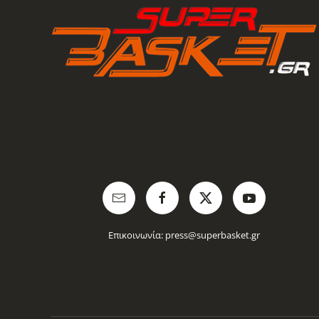
Επικοινωνία:
press@superbasket.gr