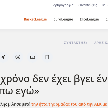
Αρθρογραφία
Συνεντεύξεις
Βημ
BasketLeague
EuroLeague
EliteLeague
Ε
ΣΥΝΤΆΚΤΗΣ:
ΆΡΗΣ Κ
χρόνο δεν έχει βγει έν
 πω εγώ»
λης μίλησε μετά
την ήττα της ομάδας του από την ΑΕΚ με 