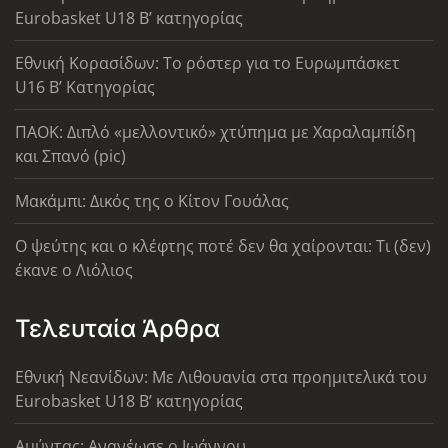
Eurobasket U18 Β’ κατηγορίας
Εθνική Κορασίδων: Το ρόστερ για το Ευρωμπάσκετ
U16 B’ Κατηγορίας
ΠΑΟΚ: Διπλό «μελλοντικό» χτύπημα με Χαραλαμπίδη
και Σπανό (pic)
Μακάμπι: Δικός της ο Κίτον Γουάλας
Ο ψεύτης και ο κλέφτης ποτέ δεν θα χαίρονται: Τι (δεν)
έκανε ο Λιόλιος
Τελευταία Άρθρα
Εθνική Νεανίδων: Με Λιθουανία στα προημιτελικά του
Eurobasket U18 Β’ κατηγορίας
Αμύντας: Ανανέωσε ο Ιωάννου