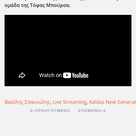
ομάδα της Τόφας Μπούρσα.
Βασίλης Σπανούλης
,
Live Streaming
,
Adidas Next Genera
ΠΡΟΗΓΟΎΜΕΝΟ
ΕΠΌΜΕΝΟ