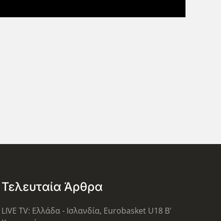
Τελευταία Άρθρα
LIVE TV: Ελλάδα - Ισλανδία, Eurobasket U18 Β'