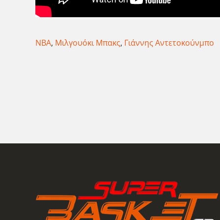
ΝΒΑ
,
Μιλγουόκι Μπακς
,
Γιάννης Αντετοκούνμπο