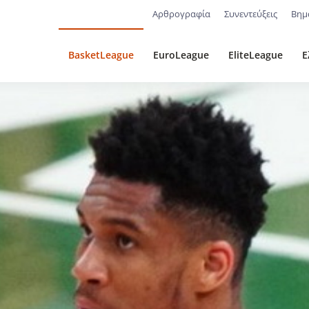
Αρθρογραφία
Συνεντεύξεις
Βημ
BasketLeague
EuroLeague
EliteLeague
Ε