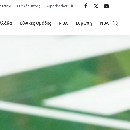
ατάκια
Ο Ακάλυπτος
Superbasket Girl
λλάδα
Εθνικές Ομάδες
FIBA
Ευρώπη
NBA