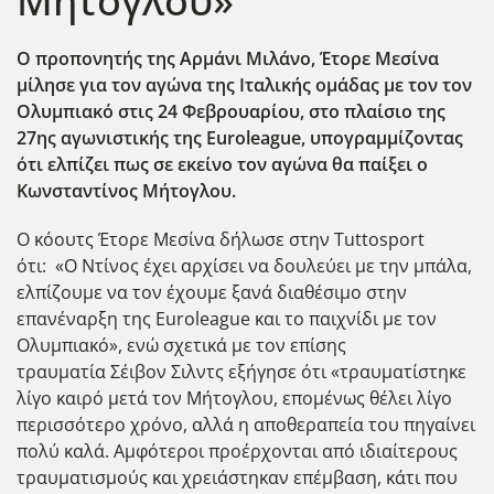
Μήτογλου»
Ο προπονητής της Αρμάνι Μιλάνο, Έτορε Μεσίνα
μίλησε για τον αγώνα της Ιταλικής ομάδας με τον τον
Ολυμπιακό στις 24 Φεβρουαρίου, στο πλαίσιο της
27ης αγωνιστικής της Euroleague, υπογραμμίζοντας
ότι ελπίζει πως σε εκείνο τον αγώνα θα παίξει ο
Κωνσταντίνος Μήτογλου.
Ο κόουτς Έτορε Μεσίνα δήλωσε στην Tuttosport
ότι: «Ο Ντίνος έχει αρχίσει να δουλεύει με την μπάλα,
ελπίζουμε να τον έχουμε ξανά διαθέσιμο στην
επανέναρξη της Euroleague και το παιχνίδι με τον
Ολυμπιακό», ενώ σχετικά με τον επίσης
τραυματία Σέιβον Σιλντς εξήγησε ότι «τραυματίστηκε
λίγο καιρό μετά τον Μήτογλου, επομένως θέλει λίγο
περισσότερο χρόνο, αλλά η αποθεραπεία του πηγαίνει
πολύ καλά. Αμφότεροι προέρχονται από ιδιαίτερους
τραυματισμούς και χρειάστηκαν επέμβαση, κάτι που