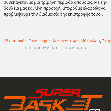
συνεπάγεται με μια τρίμηνη περίοδο απουσίας. Με την
δουλειά μας και λίγη προσοχή, μπορούμε ελαφρώς να
προβλέψουμε την διαδικασία της επιστροφής τους».
Ολυμπιακός
,
EuroLeague
,
Κωνσταντίνος Μήτογλου
,
Έτορ
ΠΡΟΗΓΟΎΜΕΝΟ
ΕΠΌΜΕΝΟ