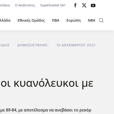
ατάκια
Ο Ακάλυπτος
Superbasket Girl
λλάδα
Εθνικές Ομάδες
FIBA
Ευρώπη
NBA
ΣΊΔΗΣ
ΔΗΜΟΣΙΕΎΘΗΚΕ:
15 ΔΕΚΕΜΒΡΊΟΥ 2021
 οι κυανόλευκοι με
 με 89-84, με αποτέλεσμα να ανεβάσει το ρεκόρ