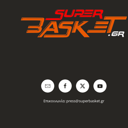
Επικοινωνία:
press@superbasket.gr