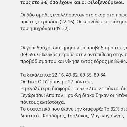
τους στο 3-6, όσο έχουν και οι φιλοξενούμενοι.
Οι δύο ομάδες εναλλάσονταν στο σκορ στα πρώτα 
πρώτης περιόδου (22-16). Οι κυανόλευκοι πάτησα
του ημιχρόνου (49-32).
Οι γηπεδούχοι διατήρησαν το προβάδισμα τους 
(69-55). Ο Ιωνικός πέρασε στην αντεπίθεση στην 
προβάδισμα του και νίκησε εντός έδρας με 89-84.
Τα δεκάλεπτα: 22-16, 49-32, 69-55, 89-84
On Fire: Ο Τζέρμαν με 27 πόντους
Η μεγαλύτερη διαφορά: Το 53-32 (οι 21 πόντοι δι
Ξεχώρισαν: Από τον Ηρακλή διακρίθηκαν οι Ντάγκ
πόντους αντίστοιχα.
Το στατιστικό που έκανε την διαφορά: Το 32% στα
Διαιτητές: Καρδάρης, Τσολάκος, Μαγκλογιάννης