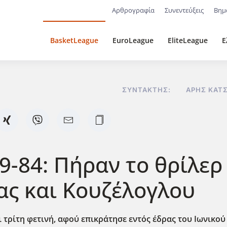
Αρθρογραφία
Συνεντεύξεις
Βημ
BasketLeague
EuroLeague
EliteLeague
Ε
ΣΥΝΤΆΚΤΗΣ:
ΆΡΗΣ ΚΑΤ
9-84: Πήραν το θρίλερ
ς και Κουζέλογλου
 τρίτη φετινή, αφού επικράτησε εντός έδρας του Ιωνικού