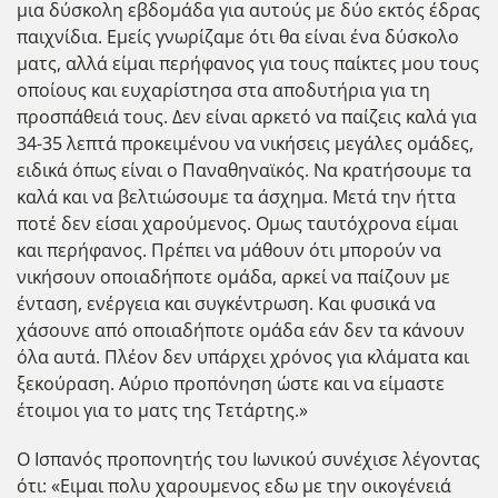
μια δύσκολη εβδομάδα για αυτούς με δύο εκτός έδρας
παιχνίδια. Εμείς γνωρίζαμε ότι θα είναι ένα δύσκολο
ματς, αλλά είμαι περήφανος για τους παίκτες μου τους
οποίους και ευχαρίστησα στα αποδυτήρια για τη
προσπάθειά τους. Δεν είναι αρκετό να παίζεις καλά για
34-35 λεπτά προκειμένου να νικήσεις μεγάλες ομάδες,
ειδικά όπως είναι ο Παναθηναϊκός. Να κρατήσουμε τα
καλά και να βελτιώσουμε τα άσχημα. Μετά την ήττα
ποτέ δεν είσαι χαρούμενος. Ομως ταυτόχρονα είμαι
και περήφανος. Πρέπει να μάθουν ότι μπορούν να
νικήσουν οποιαδήποτε ομάδα, αρκεί να παίζουν με
ένταση, ενέργεια και συγκέντρωση. Και φυσικά να
χάσουνε από οποιαδήποτε ομάδα εάν δεν τα κάνουν
όλα αυτά. Πλέον δεν υπάρχει χρόνος για κλάματα και
ξεκούραση. Αύριο προπόνηση ώστε και να είμαστε
έτοιμοι για το ματς της Τετάρτης.»
Ο Ισπανός προπονητής του Ιωνικού συνέχισε λέγοντας
ότι: «Ειμαι πολυ χαρουμενος εδω με την οικογένειά