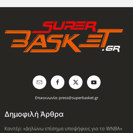
Επικοινωνία:
press@superbasket.gr
Δημοφιλή Άρθρα
Καντέρ: «Δηλώνω επίσημα υποψήφιος για το WNBA»