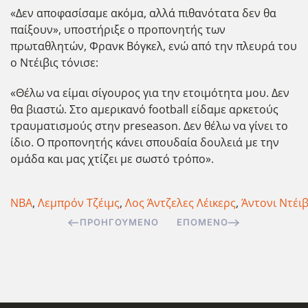
«Δεν αποφασίσαμε ακόμα, αλλά πιθανότατα δεν θα
παίξουν», υποστήριξε ο προπονητής των
πρωταθλητών, Φρανκ Βόγκελ, ενώ από την πλευρά του
ο Ντέιβις τόνισε:
«Θέλω να είμαι σίγουρος για την ετοιμότητα μου. Δεν
θα βιαστώ. Στο αμερικανό football είδαμε αρκετούς
τραυματισμούς στην preseason. Δεν θέλω να γίνει το
ίδιο. Ο προπονητής κάνει σπουδαία δουλειά με την
ομάδα και μας χτίζει με σωστό τρόπο».
ΝΒΑ
,
Λεμπρόν Τζέιμς
,
Λος Άντζελες Λέικερς
,
Άντονι Ντέιβ
ΠΡΟΗΓΟΎΜΕΝΟ
ΕΠΌΜΕΝΟ