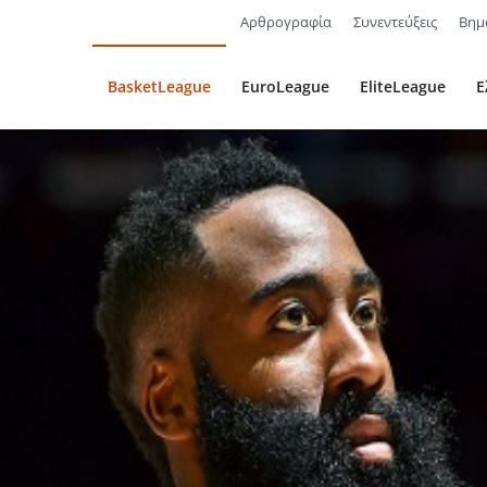
Αρθρογραφία
Συνεντεύξεις
Βημ
BasketLeague
EuroLeague
EliteLeague
Ε