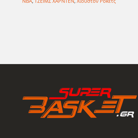
ΝΒΑ
,
ΤΖΕΙΜΣ ΧΑΡΝΤΕΝ
,
Χιούστον Ρόκετς