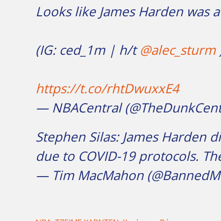
Looks like James Harden was at 
(IG: ced_1m | h/t
@alec_sturm
https://t.co/rhtDwuxxE4
— NBACentral (@TheDunkCent
Stephen Silas: James Harden did
due to COVID-19 protocols. The
— Tim MacMahon (@BannedM