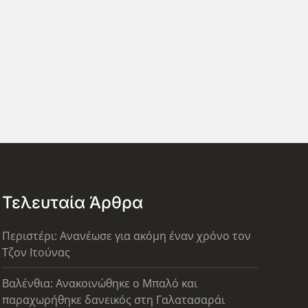
Τελευταία Άρθρα
Περιστέρι: Ανανέωσε για ακόμη έναν χρόνο τον
Τζον Ιτούνας
Βαλένθια: Ανακοινώθηκε ο Μπαλό και
παραχωρήθηκε δανεικός στη Γαλατασαράι