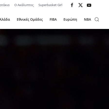
ατάκια
Ο Ακάλυπτος
Superbasket Girl
λλάδα
Εθνικές Ομάδες
FIBA
Ευρώπη
NBA