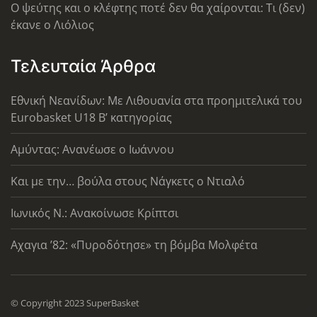
Ο ψεύτης και ο κλέφτης ποτέ δεν θα χαίρονται: Τι (δεν)
έκανε ο Λιόλιος
Τελευταία Άρθρα
Εθνική Νεανίδων: Με Λιθουανία στα προημιτελικά του
Eurobasket U18 Β’ κατηγορίας
Αμύντας: Ανανέωσε ο Ιωάννου
Και με την… βούλα στους Νάγκετς ο Ντιαλό
Ιωνικός Ν.: Ανακοίνωσε Κρίπτσι
Αχαγια ’82: «Πυροδότησε» τη βόμβα Μολφέτα
© Copyright 2023 SuperBasket