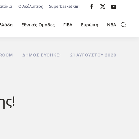
ατάκια
Ο Ακάλυπτος
Superbasket Girl
λλάδα
Εθνικές Ομάδες
FIBA
Ευρώπη
NBA
 ROOM
ΔΗΜΟΣΙΕΎΘΗΚΕ:
21 ΑΥΓΟΎΣΤΟΥ 2020
ης!