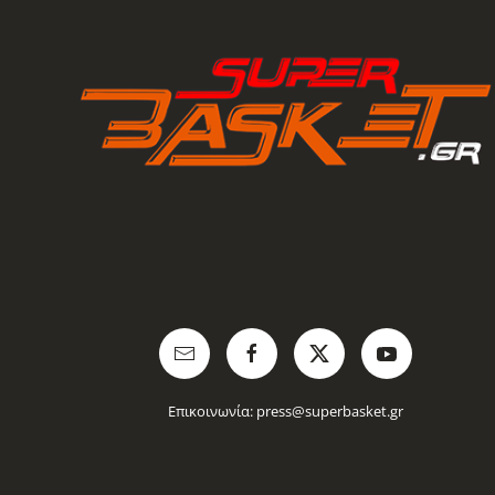
Επικοινωνία:
press@superbasket.gr