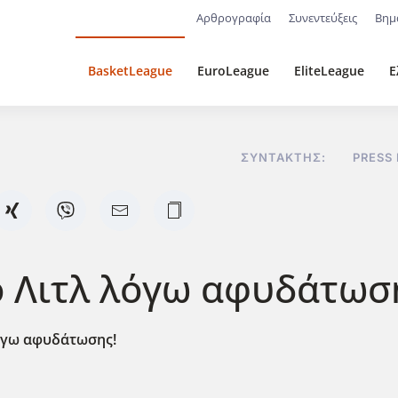
Αρθρογραφία
Συνεντεύξεις
Βημ
BasketLeague
EuroLeague
EliteLeague
Ε
ΣΥΝΤΆΚΤΗΣ:
PRESS
ο Λιτλ λόγω αφυδάτωσ
λόγω αφυδάτωσης!