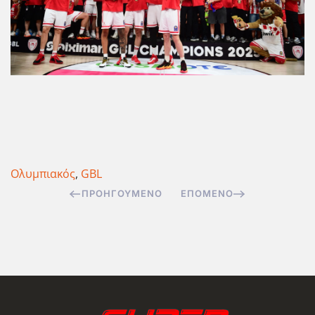
Ολυμπιακός
,
GBL
ΠΡΟΗΓΟΎΜΕΝΟ
ΕΠΌΜΕΝΟ