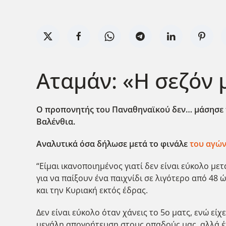
Αταμάν: «Η σεζόν 
Ο προπονητής του Παναθηναϊκού δεν… μάσησε τ
Βαλένθια.
Αναλυτικά όσα δήλωσε μετά το φινάλε
του αγών
“Είμαι ικανοποιημένος γιατί δεν είναι εύκολο μ
για να παίξουν ένα παιχνίδι σε λιγότερο από 48 
και την Κυριακή εκτός έδρας.
Δεν είναι εύκολο όταν χάνεις το 5ο ματς, ενώ εί
μεγάλη απογοήτευση στους οπαδούς μας, αλλά έτ