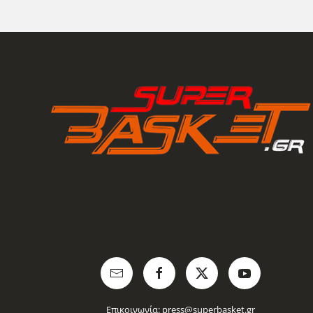
Επικοινωνία:
press@superbasket.gr