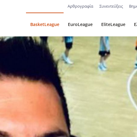
Αρθρογραφία
Συνεντεύξεις
Βημ
BasketLeague
EuroLeague
EliteLeague
Ε