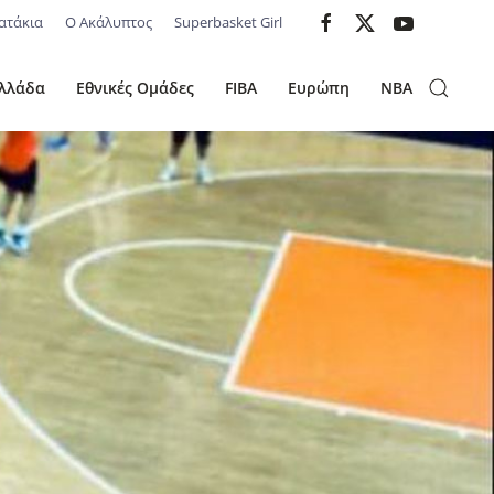
ατάκια
Ο Ακάλυπτος
Superbasket Girl
λλάδα
Εθνικές Ομάδες
FIBA
Ευρώπη
NBA