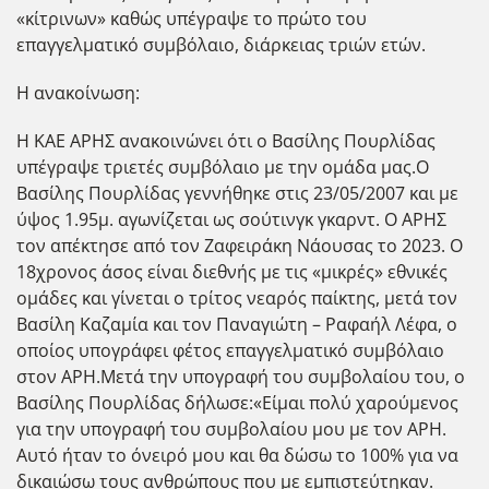
«κίτρινων» καθώς υπέγραψε το πρώτο του
επαγγελματικό συμβόλαιο, διάρκειας τριών ετών.
Η ανακοίνωση:
Η ΚΑΕ ΑΡΗΣ ανακοινώνει ότι ο Βασίλης Πουρλίδας
υπέγραψε τριετές συμβόλαιο με την ομάδα μας.Ο
Βασίλης Πουρλίδας γεννήθηκε στις 23/05/2007 και με
ύψος 1.95μ. αγωνίζεται ως σούτινγκ γκαρντ. Ο ΑΡΗΣ
τον απέκτησε από τον Ζαφειράκη Νάουσας το 2023. Ο
18χρονος άσος είναι διεθνής με τις «μικρές» εθνικές
ομάδες και γίνεται ο τρίτος νεαρός παίκτης, μετά τον
Βασίλη Καζαμία και τον Παναγιώτη – Ραφαήλ Λέφα, ο
οποίος υπογράφει φέτος επαγγελματικό συμβόλαιο
στον ΑΡΗ.Μετά την υπογραφή του συμβολαίου του, ο
Βασίλης Πουρλίδας δήλωσε:«Είμαι πολύ χαρούμενος
για την υπογραφή του συμβολαίου μου με τον ΑΡΗ.
Αυτό ήταν το όνειρό μου και θα δώσω το 100% για να
δικαιώσω τους ανθρώπους που με εμπιστεύτηκαν.