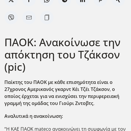
ΠΑΟΚ: Ανακοίνωσε την
απόκτηση του Τζάκσον
(pic)
Παίκτης
του
ΠΑΟΚ
με
κάθε
επισημότητα
είναι
ο
27χρονος
Αμερικανός
γκαρντ
Κέι
Τζέι
Τζάκσον
,
ο
οποίος
έρχεται
για
να
ενισχύσει
την
περιφερειακή
γραμμή
της
ομάδας
του
Γιούρι
Ζντοβτς
.
Αναλυτικά η ανακοίνωση:
“Η ΚΑΕ ΠΑΟΚ mateco ανακοινώνει τη συμφωνία με τον