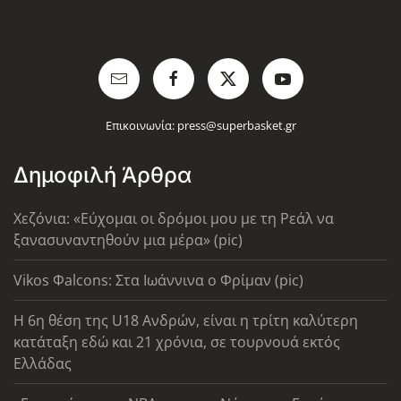
Επικοινωνία:
press@superbasket.gr
Δημοφιλή Άρθρα
Χεζόνια: «Εύχομαι οι δρόμοι μου με τη Ρεάλ να
ξανασυναντηθούν μια μέρα» (pic)
Vikos Φalcons: Στα Ιωάννινα ο Φρίμαν (pic)
Η 6η θέση της U18 Ανδρών, είναι η τρίτη καλύτερη
κατάταξη εδώ και 21 χρόνια, σε τουρνουά εκτός
Ελλάδας