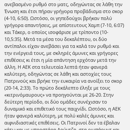
ανεβασμένο ρυθμό στο ματς, οδηγώντας σε λάθη την
Ένωση και έτσι πήραν γρήγορα προβάδισμα στο σκορ
(4-10, 6:50). Ωστόσο, οι γηπεδούχοι βρήκαν πολύ
γρήγορα απαντήσεις, με απίστευτους Χαμπ (7-10, 6:07)
και Τάκερ, ο οποίος ισοφάρισε με τρίποντο (10-
10,5:35). Μετά τα μέσα του δεκαλέπτου, οι δύο
αντίπαλοι είχαν ανεβάσει για τα καλά τον ρυθμό και
την ενέργειά τους, με σκληρές άμυνες και γρήγορες
επιθέσεις κι έτσι η μία απάντηση ερχόταν μετά την
άλλη. Η ΑΕΚ στα τελευταία λεπτά ήταν φανερά
καλύτερη, οδηγώντας σε λάθη και αστοχίες τους
Πατρινούς και βρήκε την ευκαιρία να ανοίξει το σκορ
(20-14, 2:33). Το πρώτο δεκάλεπτο έληξε με τους
«κιτρινόμαυρους» να προηγούνται με 26-20. Στην
δεύτερη περίοδo, οι δύο ομάδες συνέχισαν το
δυναμικό και επιθετικό τους παιχνίδι. Ωστόσο, η ΑΕΚ
ήταν φανερά καλύτερη, με πολύ καλές άμυνες και
αιφνιδιαστικές επιθέσεις. Oι Πατρινοί δεν τα έβαλαν
κάτω και με μπροστάρη Λούντζη, στα ριμπάουντ και