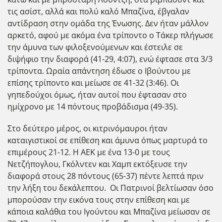
τις ασίστ, αλλά και πολύ καλό Μπαζίνα, έβγαλαν
αντίδραση στην ομάδα της Ένωσης. Δεν ήταν μάλλον
αρκετό, αφού με ακόμα ένα τρίποντο ο Τάκερ πλήγωσε
την άμυνα των φιλοξενούμενων και έστειλε σε
διψήφιο την διαφορά (41-29, 4:07), ενώ έφτασε στα 3/3
τρίποντα. Ωραία απάντηση έδωσε ο Ιβούντου με
επίσης τρίποντο και μείωσε σε 41-32 (3:46). Οι
γηπεδούχοι όμως, ήταν αυτοί που έφτασαν στο
ημίχρονο με 14 πόντους προβάδισμα (49-35).
Στο δεύτερο μέρος, οι κιτρινόμαυροι ήταν
καταιγιστικοί σε επίθεση και άμυνα όπως μαρτυρά το
επιμέρους 21-12. Η ΑΕΚ με ένα 13-0 με τους
Νετζήπογλου, Γκόλντεν και Χαμπ εκτόξευσε την
διαφορά στους 28 πόντους (65-37) πέντε λεπτά πριν
την λήξη του δεκάλεπτου. Οι Πατρινοί βελτίωσαν όσο
μπορούσαν την εικόνα τους στην επίθεση και με
κάποια καλάθια του Ιγούντου και Μπαζίνα μείωσαν σε