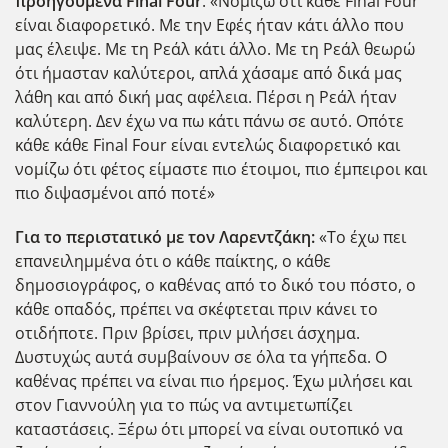
προηγούμενα Final Four
: «Νομίζω ότι κάθε Final Four
είναι διαφορετικό. Με την Εφές ήταν κάτι άλλο που
μας έλειψε. Με τη Ρεάλ κάτι άλλο. Με τη Ρεάλ θεωρώ
ότι ήμασταν καλύτεροι, απλά χάσαμε από δικά μας
λάθη και από δική μας αφέλεια. Πέρσι η Ρεάλ ήταν
καλύτερη. Δεν έχω να πω κάτι πάνω σε αυτό. Οπότε
κάθε κάθε Final Four είναι εντελώς διαφορετικό και
νομίζω ότι φέτος είμαστε πιο έτοιμοι, πιο έμπειροι και
πιο διψασμένοι από ποτέ»
Για το περιστατικό με τον Λαρεντζάκη:
«Το έχω πει
επανειλημμένα ότι ο κάθε παίκτης, ο κάθε
δημοσιογράφος, ο καθένας από το δικό του πόστο, ο
κάθε οπαδός, πρέπει να σκέφτεται πριν κάνει το
οτιδήποτε. Πριν βρίσει, πριν μιλήσει άσχημα.
Δυστυχώς αυτά συμβαίνουν σε όλα τα γήπεδα. Ο
καθένας πρέπει να είναι πιο ήρεμος. Έχω μιλήσει και
στον Γιαννούλη για το πώς να αντιμετωπίζει
καταστάσεις. Ξέρω ότι μπορεί να είναι ουτοπικό να