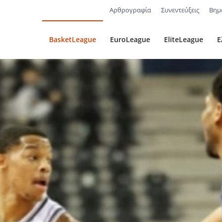
Αρθρογραφία
Συνεντεύξεις
Βημ
BasketLeague
EuroLeague
EliteLeague
Ε