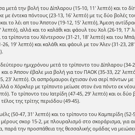
 μετά την βολή του Δίπλαρου (15-10, 11' λεπτό) και το δίπ
με έντεκα πόντους (23-13, 16' λεπτό) με τις δύο βολές του
ό) και το λέι απ του Άπστον (19-12, 15' λεπτό), Άμεση αντίδ
7' λεπτό), αλλά και το καλάθι και φάουλ του Χολ (26-19, 17'
ι τα τρίποντα του Χέντερσον (31-21, 18' λεπτό) και του Μπάρ
1-26, 19' λεπτό) και καλάθι και φάουλ με τον Άλεν (31-23, 
).
δεύτερου ημιχρόνου μετά το τρίποντο του Δίπλαρου (34-29,
 Αν και ο Άπσον έβαλε μια βολή για τον ΠΑΟΚ (35-33, 22' λε
, 23' λεπτό). Οι ασπρόμαυροι έχτισαν ένα σερί πόντων με τ
 αλλά ο Χόρκλερ με τρίποντο μείωσε στον ένα πόντο εκ νέου 
τό). Το τρίποντο του Ιατρίδη (47-45, 29' λεπτό) και οι δύο
τέλος της τρίτης περιόδου (49-45).
έλς (50-47, 31' λεπτό) και το τρίποντο του Καμπερίδη (52-
 μέρους σκορ 15-2, με πλουραλισμό στο σκοράρισμα, για αυ
δα, παρά την προσπάθεια της θεσσαλικής ομάδας να μειώσ