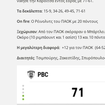
νίκησε την Καρδίτσα εντός έδρας με 71-61.
Τα δεκάλεπτα
: 15-9, 34-26, 49-45, 71-61
Οn fire
: Ο Ρέινολντς του ΠΑΟΚ με 20 πόντους
Ξεχώρισαν
: Από τον ΠΑΟΚ σκόραραν ο Μπάρτλει 
Οκόρο (10 ριμπάουντ και 1 ασίστ) 13 και 10 πόντ
Η μεγαλύτερη διαφορά
: +12 για τον ΠΑΟΚ (64-52
Διαιτητές
: Τσιμπούρης, Ζακεστίδης, Σπυρόπουλο