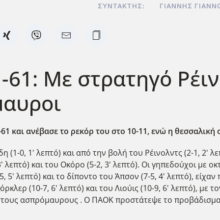
ΣΥΝΤΆΚΤΗΣ:
ΓΙΆΝΝΗΣ ΓΙΑΝΝ
-61: Με στρατηγό Ρέι
μαυροι
61 και ανέβασε το ρεκόρ του στο 10-11, ενώ η θεσσαλική 
 (1-0, 1' λεπτό) και από την βολή του Ρέινολντς (2-1, 2' λ
2, 3' λεπτό) και του Οκόρο (5-2, 3' λεπτό). Οι γηπεδούχοι 
5, 5' λεπτό) και το δίποντο του Άπσον (7-5, 4' λεπτό), είχα
κλερ (10-7, 6' λεπτό) και του Λιούις (10-9, 6' λεπτό), με τ
ς στους ασπρόμαυρους . Ο ΠΑΟΚ προστάτεψε το προβάδισμα 