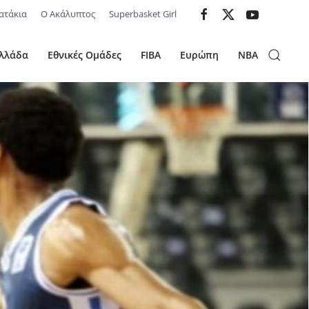
ατάκια
Ο Ακάλυπτος
Superbasket Girl
λλάδα
Εθνικές Ομάδες
FIBA
Ευρώπη
NBA