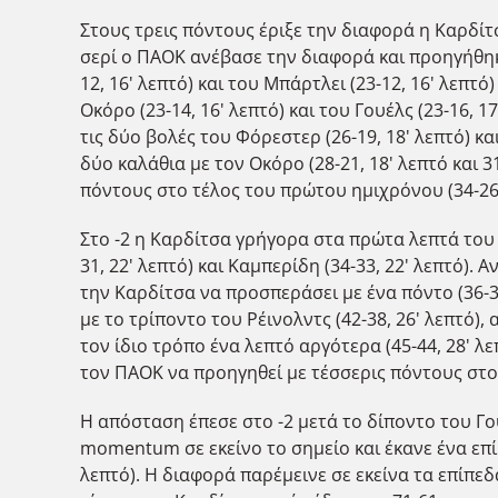
Στους τρεις πόντους έριξε την διαφορά η Καρδίτσα
σερί ο ΠΑΟΚ ανέβασε την διαφορά και προηγήθηκε 
12, 16' λεπτό) και του Μπάρτλει (23-12, 16' λεπτ
Οκόρο (23-14, 16' λεπτό) και του Γουέλς (23-16, 1
τις δύο βολές του Φόρεστερ (26-19, 18' λεπτό) κα
δύο καλάθια με τον Οκόρο (28-21, 18' λεπτό και 3
πόντους στο τέλος του πρώτου ημιχρόνου (34-26
Στο -2 η Καρδίτσα γρήγορα στα πρώτα λεπτά του 
31, 22' λεπτό) και Καμπερίδη (34-33, 22' λεπτό).
την Καρδίτσα να προσπεράσει με ένα πόντο (36-35
με το τρίποντο του Ρέινολντς (42-38, 26' λεπτό),
τον ίδιο τρόπο ένα λεπτό αργότερα (45-44, 28' λεπ
τον ΠΑΟΚ να προηγηθεί με τέσσερις πόντους στο 
Η απόσταση έπεσε στο -2 μετά το δίποντο του Γου
momentum σε εκείνο το σημείο και έκανε ένα επί
λεπτό). Η διαφορά παρέμεινε σε εκείνα τα επίπε