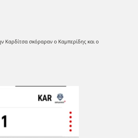
την Καρδίτσα σκόραραν ο Καμπερίδης και ο