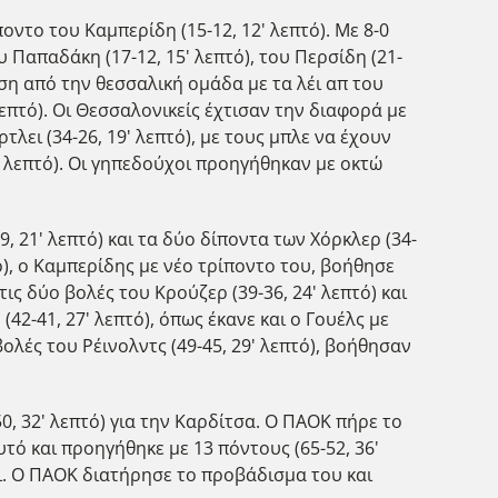
οντο του Καμπερίδη (15-12, 12' λεπτό). Με 8-0
 Παπαδάκη (17-12, 15' λεπτό), του Περσίδη (21-
ραση από την θεσσαλική ομάδα με τα λέι απ του
 λεπτό). Οι Θεσσαλονικείς έχτισαν την διαφορά με
τλει (34-26, 19' λεπτό), με τους μπλε να έχουν
28' λεπτό). Οι γηπεδούχοι προηγήθηκαν με οκτώ
 21' λεπτό) και τα δύο δίποντα των Χόρκλερ (34-
πτό), ο Καμπερίδης με νέο τρίποντο του, βοήθησε
ις δύο βολές του Κρούζερ (39-36, 24' λεπτό) και
(42-41, 27' λεπτό), όπως έκανε και ο Γουέλς με
 βολές του Ρέινολντς (49-45, 29' λεπτό), βοήθησαν
50, 32' λεπτό) για την Καρδίτσα. Ο ΠΑΟΚ πήρε το
τό και προηγήθηκε με 13 πόντους (65-52, 36'
ει. Ο ΠΑΟΚ διατήρησε το προβάδισμα του και