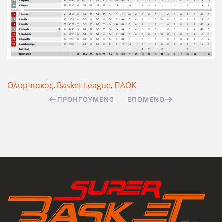
Ολυμπιακός
,
Basket League
,
ΠΑΟΚ
ΠΡΟΗΓΟΎΜΕΝΟ
ΕΠΌΜΕΝΟ