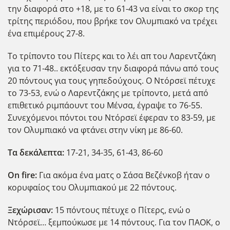
την διαφορά στο +18, με το 61-43 να είναι το σκορ της
τρίτης περιόδου, που βρήκε τον Ολυμπιακό να τρέχει
ένα επιμέρους 27-8.
Το τρίποντο του Πίτερς και το λέι απ του Λαρεντζάκη
για το 71-48.. εκτόξευσαν την διαφορά πάνω από τους
20 πόντους για τους γηπεδούχους. Ο Ντόρσεϊ πέτυχε
το 73-53, ενώ ο Λαρεντζάκης με τρίποντο, μετά από
επιθετικό ριμπάουντ του Μένσα, έγραψε το 76-55.
Συνεχόμενοι πόντοι του Ντόρσεϊ έφεραν το 83-59, με
τον Ολυμπιακό να φτάνει στην νίκη με 86-60.
Τα δεκάλεπτα:
17-21, 34-35, 61-43, 86-60
Ο
n
fire
:
Για ακόμα ένα ματς ο Σάσα Βεζένκοβ ήταν ο
κορυφαίος του Ολυμπιακού με 22 πόντους.
Ξεχώρισαν:
15 πόντους πέτυχε ο Πίτερς, ενώ ο
Ντόρσεϊ… ξεμπούκωσε με 14 πόντους. Για τον ΠΑΟΚ, ο