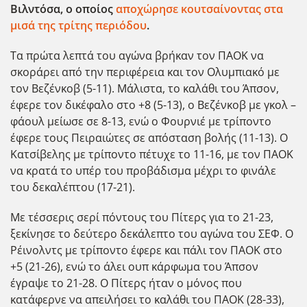
Βιλντόσα, ο οποίος
αποχώρησε κουτσαίνοντας στα
μισά της τρίτης περιόδου
.
Τα πρώτα λεπτά του αγώνα βρήκαν τον ΠΑΟΚ να
σκοράρει από την περιφέρεια και τον Ολυμπιακό με
τον Βεζένκοβ (5-11). Μάλιστα, το καλάθι του Άπσον,
έφερε τον δικέφαλο στο +8 (5-13), ο Βεζένκοβ με γκολ –
φάουλ μείωσε σε 8-13, ενώ ο Φουρνιέ με τρίποντο
έφερε τους Πειραιώτες σε απόσταση βολής (11-13). Ο
Κατσίβελης με τρίποντο πέτυχε το 11-16, με τον ΠΑΟΚ
να κρατά το υπέρ του προβάδισμα μέχρι το φινάλε
του δεκαλέπτου (17-21).
Με τέσσερις σερί πόντους του Πίτερς για το 21-23,
ξεκίνησε το δεύτερο δεκάλεπτο του αγώνα του ΣΕΦ. Ο
Ρέινολντς με τρίποντο έφερε και πάλι τον ΠΑΟΚ στο
+5 (21-26), ενώ το άλει ουπ κάρφωμα του Άπσον
έγραψε το 21-28. Ο Πίτερς ήταν ο μόνος που
κατάφερνε να απειλήσει το καλάθι του ΠΑΟΚ (28-33),