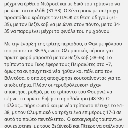
μέχρι να έρθει ο Ντόρσεϊ και με δικό του τρίποντο να
μειώσει στο καλάθι (31-33). Ο Χέντερσον με υπέροχη
προσπάθεια κράτησε τον ΠΑΟΚ σε θέση οδηγού (31-
35), με τον Βεζένκοβ να μειώνει στον πόντο, με το 34-
35 να παραμένει μέχρι το φινάλε του ημιχρόνου.
Με την έναρξη της τρίτης περιόδου, ο Φαλ με φόλοου
ισοφάρισε σε 36-36, ενώ ο Ολυμπιακός πέρασε για
πρώτη φορά μπροστά με τον Βεζένκοβ (38-36). Το
τρίποντο του Γκος έφερε τους Πειραιώτες στο +7,
όμως τα ανησυχητικά νέα ήρθαν και πάλι από τον
Βιλντόσα, ο οποίος αποχώρησε κουτσαίνοντας για τα
αποδυτήρια. Πλέον οι «ερυθρόλευκοι» είχαν
αποκτήσει ρυθμό, με το τρίποντο του Φουρνιέ να
φέρνει το πρώτο διψήφιο προβάδισμα (48-36). Ο
Γάλλος… πήρε φωτιά και με νέο τρίποντο πέτυχε το 51-
38, με τον Ολυμπιακό να τρέχει ένα επιμέρους 17-3 σε
αυτό το πρώτο πεντάλεπτο. Ο καταιγισμός τριπόντων
συνεχίστηκε, με τους Βεζένκοβ και Πίτερς να στέλνουν