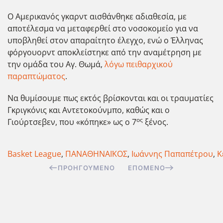
Ο Αμερικανός γκαρντ αισθάνθηκε αδιαθεσία, με
αποτέλεσμα να μεταφερθεί στο νοσοκομείο για να
υποβληθεί στον απαραίτητο έλεγχο, ενώ ο Έλληνας
φόργουορντ αποκλείστηκε από την αναμέτρηση με
την ομάδα του Αγ. Θωμά,
λόγω πειθαρχικού
παραπτώματος
.
Να θυμίσουμε πως εκτός βρίσκονται και οι τραυματίες
Γκριγκόνις και Αντετοκούνμπο, καθώς και ο
ος
Γιούρτσεβεν, που «κόπηκε» ως ο 7
ξένος.
Basket League
,
ΠΑΝΑΘΗΝΑΪΚΟΣ
,
Ιωάννης Παπαπέτρου
,
Κ
ΠΡΟΗΓΟΎΜΕΝΟ
ΕΠΌΜΕΝΟ