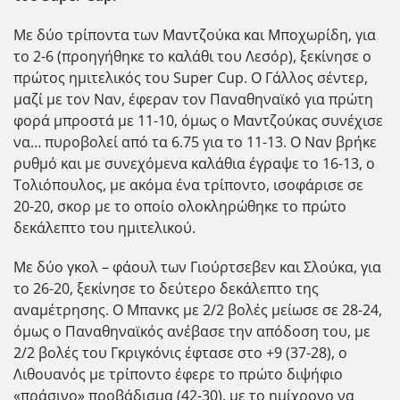
Με δύο τρίποντα των Μαντζούκα και Μποχωρίδη, για
το 2-6 (προηγήθηκε το καλάθι του Λεσόρ), ξεκίνησε ο
πρώτος ημιτελικός του Super Cup. Ο Γάλλος σέντερ,
μαζί με τον Ναν, έφεραν τον Παναθηναϊκό για πρώτη
φορά μπροστά με 11-10, όμως ο Μαντζούκας συνέχισε
να… πυροβολεί από τα 6.75 για το 11-13. Ο Ναν βρήκε
ρυθμό και με συνεχόμενα καλάθια έγραψε το 16-13, ο
Τολιόπουλος, με ακόμα ένα τρίποντο, ισοφάρισε σε
20-20, σκορ με το οποίο ολοκληρώθηκε το πρώτο
δεκάλεπτο του ημιτελικού.
Με δύο γκολ – φάουλ των Γιούρτσεβεν και Σλούκα, για
το 26-20, ξεκίνησε το δεύτερο δεκάλεπτο της
αναμέτρησης. Ο Μπανκς με 2/2 βολές μείωσε σε 28-24,
όμως ο Παναθηναϊκός ανέβασε την απόδοση του, με
2/2 βολές του Γκριγκόνις έφτασε στο +9 (37-28), ο
Λιθουανός με τρίποντο έφερε το πρώτο διψήφιο
«πράσινο» προβάδισμα (42-30), με το ημίχρονο να