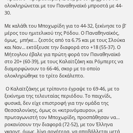
ολοκληρώνεται με τον Παναθηναϊκό μπροστά με 44-
30.
Με καλάθι του Μποχωρίδη για το 44-32, ξεκίνησε το β’
μέρος του ημιτελικού της Ρόδου. Ο Παναθηναϊκός,
όμως, μπήκε… ζεστός από τα 6.75 και με τους Σλούκα
και Ναν… εκτόξευσε την διαφορά στο +18 (55-37). Ο
Μήτογλου έβαλε για πρώτη φορά τον Παναθηναϊκό
στο 20+ (60-39), με τους Καλαϊτζάκη και Ρόμπερτς να
διαμορφώνουν το 66-46, σκορ με το οποίο
ολοκληρώθηκε το τρίτο δεκάλεπτο.
Ο Καλαϊτζάκης με τρίποντο έγραψε το 69-46, με το
ξεκίνημα της τελευταίας περιόδου. Το παιχνίδι,
φυσικά, δεν είχε επιστροφή για την ομάδα της
Θεσσαλονίκης, όμως οι «κιτρινόμαυροι», με
πρωταγωνιστή τον Μποχωρίδη, προσπάθησαν να…
ροκανίσουν την διαφορά (72-52), με τον Έλληνα
γκαρντ, όμως, λίγο αργότερα, να αποβάλλεται μετά