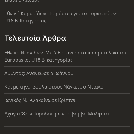
Εθνική Κορασίδων: Το ρόστερ για το Ευρωμπάσκετ
U16 B’ Κατηγορίας
Τελευταία Άρθρα
Εθνική Νεανίδων: Με Λιθουανία στα προημιτελικά του
Eurobasket U18 Β’ κατηγορίας
Αμύντας: Ανανέωσε ο Ιωάννου
Και με την… βούλα στους Νάγκετς ο Ντιαλό
Ιωνικός Ν.: Ανακοίνωσε Κρίπτσι
Αχαγια ’82: «Πυροδότησε» τη βόμβα Μολφέτα