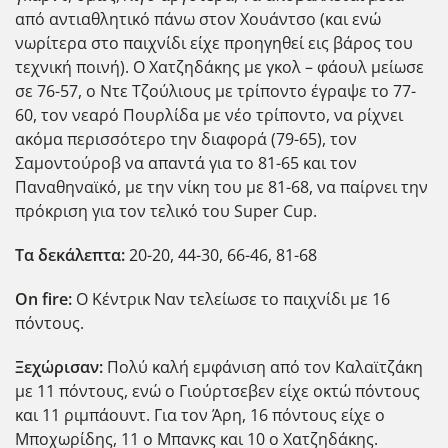
από αντιαθλητικό πάνω στον Χουάντσο (και ενώ
νωρίτερα στο παιχνίδι είχε προηγηθεί εις βάρος του
τεχνική ποινή). Ο Χατζηδάκης με γκολ – φάουλ μείωσε
σε 76-57, ο Ντε Τζούλιους με τρίποντο έγραψε το 77-
60, τον νεαρό Πουρλίδα με νέο τρίποντο, να ρίχνει
ακόμα περισσότερο την διαφορά (79-65), τον
Σαμοντούροβ να απαντά για το 81-65 και τον
Παναθηναϊκό, με την νίκη του με 81-68, να παίρνει την
πρόκριση για τον τελικό του Super Cup.
Τα δεκάλεπτα:
20-20, 44-30, 66-46, 81-68
Ο
n
fire
:
Ο Κέντρικ Ναν τελείωσε το παιχνίδι με 16
πόντους.
Ξεχώρισαν:
Πολύ καλή εμφάνιση από τον Καλαϊτζάκη
με 11 πόντους, ενώ ο Γιούρτσεβεν είχε οκτώ πόντους
και 11 ριμπάουντ. Για τον Άρη, 16 πόντους είχε ο
Μποχωρίδης, 11 ο Μπανκς και 10 ο Χατζηδάκης.