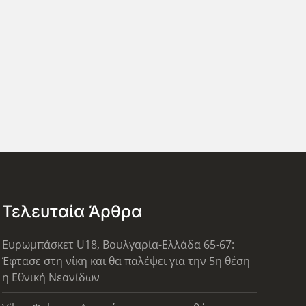
Τελευταία Άρθρα
Ευρωμπάσκετ U18, Βουλγαρία-Ελλάδα 65-67:
Έφτασε στη νίκη και θα παλέψει για την 5η θέση
η Εθνική Νεανίδων