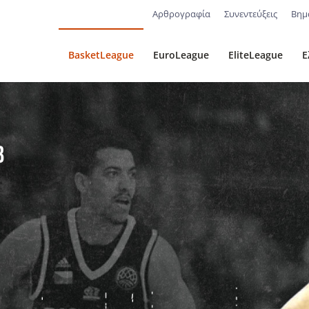
Αρθρογραφία
Συνεντεύξεις
Βημ
BasketLeague
EuroLeague
EliteLeague
Ε