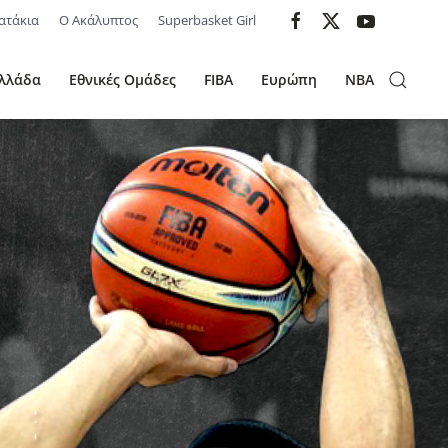
ατάκια
Ο Ακάλυπτος
Superbasket Girl
λλάδα
Εθνικές Ομάδες
FIBA
Ευρώπη
NBA