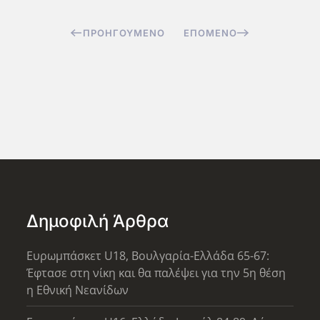
ΠΡΟΗΓΟΎΜΕΝΟ
ΕΠΌΜΕΝΟ
Δημοφιλή Άρθρα
Ευρωμπάσκετ U18, Βουλγαρία-Ελλάδα 65-67:
Έφτασε στη νίκη και θα παλέψει για την 5η θέση
η Εθνική Νεανίδων