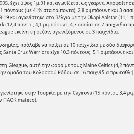
995, έχει ύψος 1μ.91 και αγωνίζεται ως γκαρντ. Αποφοίτησ
,1 πόντους (με 41% στα τρίποντα), 2,8 ριμπάουντ και 3 ασσ
9 και αγωνίστηκε στο Βέλγιο με την Okapi Aalstar (11,1 π
rk (12,4 πόντοι, 4,1 ριμπάουντ, 4,7 ασσίστ σε 7 παιχνίδια
ague εκείνη τη σεζόν, αγωνιζόμενος σε 3 παιχνίδια.
νδημίας, πρόλαβε να παίξει σε 10 παιχνίδια με δύο διαφο
 Santa Cruz Warriors είχε 10,3 πόντους, 5,1 ριμπάουντ και 
στη Gleague, αυτή την φορά με τους Maine Celtics (4,2 πόντ
ην ομάδα του Κολοσσού Ρόδου σε 16 παιχνίδια πρωταθλήματ
γωνίστηκε στην Τουρκία με την Cayirova (15 πόντοι, 3,4 ρι
ον ΠΑΟΚ mateco).