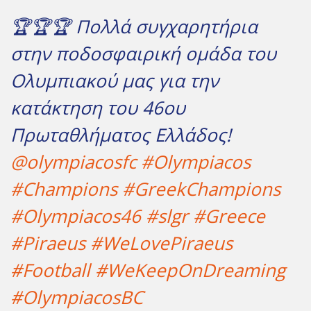
🏆🏆🏆 Πολλά συγχαρητήρια
στην ποδοσφαιρική ομάδα του
Ολυμπιακού μας για την
κατάκτηση του 46ου
Πρωταθλήματος Ελλάδος!
@olympiacosfc
#Olympiacos
#Champions
#GreekChampions
#Olympiacos46
#slgr
#Greece
#Piraeus
#WeLovePiraeus
#Football
#WeKeepOnDreaming
#OlympiacosBC