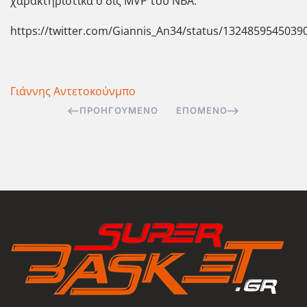
χαρακτηριστικά ο δις MVP του ΝΒΑ.
https://twitter.com/Giannis_An34/status/1324859545039
Γιάννης Αντετοκούνμπο
ΠΡΟΗΓΟΎΜΕΝΟ
ΕΠΌΜΕΝΟ