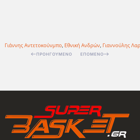
Γιάννης Αντετοκούνμπο
,
Εθνική Ανδρών
,
Γιαννούλης Λα
ΠΡΟΗΓΟΎΜΕΝΟ
ΕΠΌΜΕΝΟ