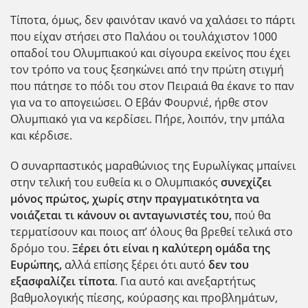
Τίποτα, όμως, δεν φαινόταν ικανό να χαλάσει το πάρτι
που είχαν στήσει στο Παλάου οι τουλάχιστον 1000
οπαδοί του Ολυμπιακού και σίγουρα εκείνος που έχει
τον τρόπο να τους ξεσηκώνει από την πρώτη στιγμή
που πάτησε το πόδι του στον Πειραιά θα έκανε το παν
για να το απογειώσει. Ο Εβάν Φουρνιέ, ήρθε στον
Ολυμπιακό για να κερδίσει. Πήρε, λοιπόν, την μπάλα
και κέρδισε.
Ο συναρπαστικός μαραθώνιος της Ευρωλίγκας μπαίνει
στην τελική του ευθεία κι ο Ολυμπιακός
συνεχίζει
μόνος πρώτος, χωρίς στην πραγματικότητα να
νοιάζεται τι κάνουν οι ανταγωνιστές του,
πού θα
τερματίσουν και ποιος απ’ όλους θα βρεθεί τελικά στο
δρόμο του.
Ξέρει ότι είναι η καλύτερη ομάδα της
Ευρώπης,
αλλά επίσης ξέρει ότι αυτό
δεν του
εξασφαλίζει τίποτα
. Για αυτό και ανεξαρτήτως
βαθμολογικής πίεσης, κούρασης και προβλημάτων,