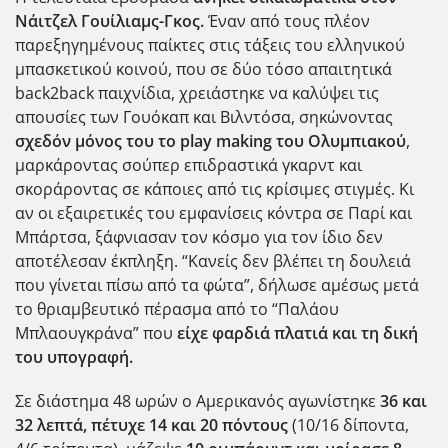
Νάιτζελ Γουίλιαμς-Γκος.
Έναν από τους πλέον
παρεξηγημένους παίκτες στις τάξεις του ελληνικού
μπασκετικού κοινού, που σε δύο τόσο απαιτητικά
back2back παιχνίδια, χρειάστηκε να καλύψει τις
απουσίες των Γουόκαπ και Βιλντόσα, σηκώνοντας
σχεδόν μόνος του το play making του Ολυμπιακού
,
μαρκάροντας σούπερ επιδραστικά γκαρντ και
σκοράροντας σε κάποιες από τις κρίσιμες στιγμές. Κι
αν οι εξαιρετικές του εμφανίσεις κόντρα σε Παρί και
Μπάρτσα, ξάφνιασαν τον κόσμο για τον ίδιο δεν
αποτέλεσαν έκπληξη. “Κανείς δεν βλέπει τη δουλειά
που γίνεται πίσω από τα φώτα”, δήλωσε αμέσως μετά
το θριαμβευτικό πέρασμα από το “Παλάου
Μπλαουγκράνα” που
είχε φαρδιά πλατιά και τη δική
του υπογραφή.
Σε διάστημα 48 ωρών ο Αμερικανός αγωνίστηκε
36 και
32 λεπτά, πέτυχε 14 και 20 πόντους
(10/16 δίποντα,