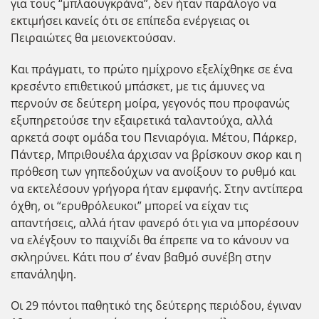
για τους “μπλαουγκράνα”, δεν ήταν παράλογο να
εκτιμήσει κανείς ότι σε επίπεδα ενέργειας οι
Πειραιώτες θα μειονεκτούσαν.
Και πράγματι, το πρώτο ημίχρονο εξελίχθηκε σε ένα
κρεσέντο επιθετικού μπάσκετ, με τις άμυνες να
περνούν σε δεύτερη μοίρα, γεγονός που προφανώς
εξυπηρετούσε την εξαιρετικά ταλαντούχα, αλλά
αρκετά σοφτ ομάδα του Πενιαρόγια. Μέτου, Πάρκερ,
Πάντερ, Μπριθουέλα άρχισαν να βρίσκουν σκορ και η
πρόθεση των γηπεδούχων να ανοίξουν το ρυθμό και
να εκτελέσουν γρήγορα ήταν εμφανής. Στην αντίπερα
όχθη, οι “ερυθρόλευκοι” μπορεί να είχαν τις
απαντήσεις, αλλά ήταν φανερό ότι για να μπορέσουν
να ελέγξουν το παιχνίδι θα έπρεπε να το κάνουν να
σκληρύνει. Κάτι που σ’ έναν βαθμό συνέβη στην
επανάληψη.
Οι 29 πόντοι παθητικό της δεύτερης περιόδου, έγιναν