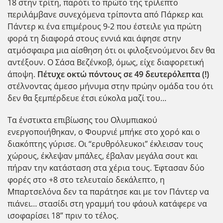
18 στην τρίτη, παρότι το πρώτο της τρίλεπτο
περιλάμβανε συνεχόμενα τρίποντα από Πάρκερ και
Πάντερ κι ένα επιμέρους 9-2 που έστειλε για πρώτη
φορά τη διαφορά στους εννιά και άφησε στην
ατμόσφαιρα μια αίσθηση ότι οι φιλοξενούμενοι δεν θα
αντέξουν. Ο Σάσα Βεζένκοβ, όμως, είχε διαφορετική
άποψη.
Πέτυχε οκτώ πόντους σε 49 δευτερόλεπτα (!)
στέλνοντας άμεσο μήνυμα στην πρώην ομάδα του ότι
δεν θα ξεμπέρδευε έτσι εύκολα μαζί του…
Τα ένστικτα επιβίωσης του Ολυμπιακού
ενεργοποιήθηκαν, ο Φουρνιέ μπήκε στο χορό και ο
διακόπτης γύρισε. Οι “ερυθρόλευκοι” έκλεισαν τους
χώρους, έκλεψαν μπάλες, έβαλαν μεγάλα σουτ και
πήραν την κατάσταση στα χέρια τους. Έφτασαν δύο
φορές στο +8 στο τελευταίο δεκάλεπτο, η
Μπαρτσελόνα δεν τα παράτησε και με τον Πάντερ να
πιάνει… στασίδι στη γραμμή του φάουλ κατάφερε να
ισοφαρίσει 18” πριν το τέλος.