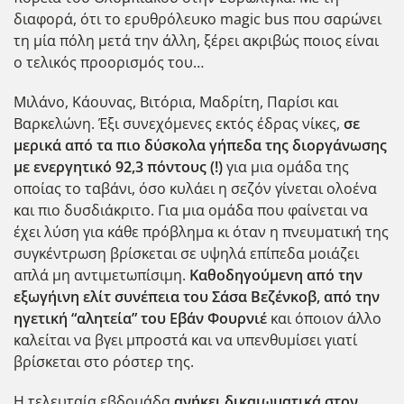
διαφορά, ότι το ερυθρόλευκο magic bus που σαρώνει
τη μία πόλη μετά την άλλη, ξέρει ακριβώς ποιος είναι
ο τελικός προορισμός του…
Μιλάνο
, Κάουνας, Βιτόρια, Μαδρίτη, Παρίσι και
Βαρκελώνη. Έξι συνεχόμενες εκτός έδρας νίκες,
σε
μερικά από τα πιο δύσκολα γήπεδα της διοργάνωσης
με ενεργητικό 92,3 πόντους (!)
για μια ομάδα της
οποίας το ταβάνι, όσο κυλάει η σεζόν γίνεται ολοένα
και πιο δυσδιάκριτο. Για μια ομάδα που φαίνεται να
έχει λύση για κάθε πρόβλημα κι όταν η πνευματική της
συγκέντρωση βρίσκεται σε υψηλά επίπεδα μοιάζει
απλά μη αντιμετωπίσιμη.
Καθοδηγούμενη από την
εξωγήινη ελίτ συνέπεια του Σάσα Βεζένκοβ, από την
ηγετική “αλητεία” του Εβάν Φουρνιέ
και όποιον άλλο
καλείται να βγει μπροστά και να υπενθυμίσει γιατί
βρίσκεται στο ρόστερ της.
Η τελευταία εβδομάδα
ανήκει δικαιωματικά στον