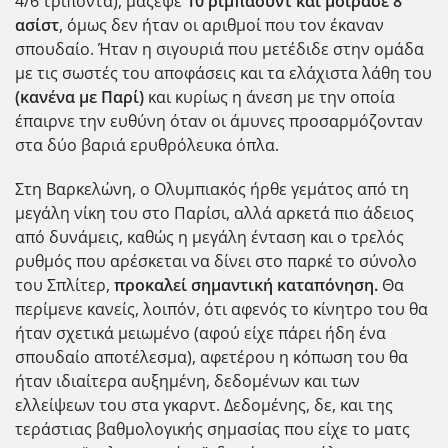
4/6 τρίποντα), μάζεψε
10 ριμπάουντ και μοίρασε 8
ασίστ
, όμως δεν ήταν οι αριθμοί που τον έκαναν
σπουδαίο. Ήταν η σιγουριά που μετέδιδε στην ομάδα
με τις σωστές του αποφάσεις και τα ελάχιστα λάθη του
(κανένα με Παρί)
και κυρίως η άνεση με την οποία
έπαιρνε την ευθύνη όταν οι άμυνες προσαρμόζονταν
στα δύο βαριά ερυθρόλευκα όπλα.
Στη Βαρκελώνη, ο Ολυμπιακός ήρθε γεμάτος από τη
μεγάλη νίκη του στο Παρίσι, αλλά αρκετά πιο άδειος
από δυνάμεις, καθώς η μεγάλη ένταση και ο τρελός
ρυθμός που αρέσκεται να δίνει στο παρκέ το σύνολο
του Σπλίτερ,
προκαλεί σημαντική καταπόνηση.
Θα
περίμενε κανείς, λοιπόν, ότι αφενός το κίνητρο του θα
ήταν σχετικά μειωμένο (αφού είχε πάρει ήδη ένα
σπουδαίο αποτέλεσμα), αφετέρου η κόπωση του θα
ήταν ιδιαίτερα αυξημένη, δεδομένων και των
ελλείψεων του στα γκαρντ. Δεδομένης, δε, και της
τεράστιας βαθμολογικής σημασίας που είχε το ματς