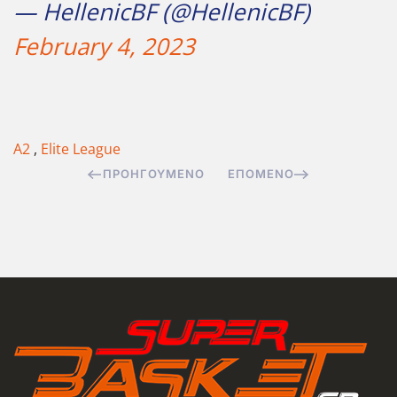
— HellenicBF (@HellenicBF)
February 4, 2023
Α2
,
Elite League
ΠΡΟΗΓΟΎΜΕΝΟ
ΕΠΌΜΕΝΟ