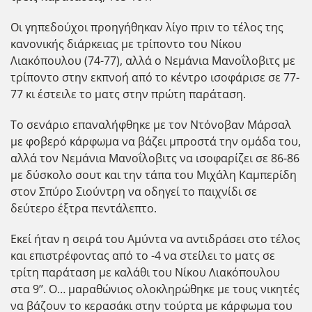
Οι γηπεδούχοι προηγήθηκαν λίγο πριν το τέλος της
κανονικής διάρκειας με τρίποντο του Νίκου
Λιακόπουλου (74-77), αλλά ο Νεμάνια Μανοΐλοβιτς με
τρίποντο στην εκπνοή από το κέντρο ισοφάρισε σε 77-
77 κι έστειλε το ματς στην πρώτη παράταση.
Το σενάριο επαναλήφθηκε με τον Ντόνοβαν Μάρσαλ
με φοβερό κάρφωμα να βάζει μπροστά την ομάδα του,
αλλά τον Νεμάνια Μανοΐλοβιτς να ισοφαρίζει σε 86-86
με δύσκολο σουτ και την τάπα του Μιχάλη Καμπερίδη
στον Σπύρο Σιούντρη να οδηγεί το παιχνίδι σε
δεύτερο έξτρα πεντάλεπτο.
Εκεί ήταν η σειρά του Αμύντα να αντιδράσει στο τέλος
και επιστρέφοντας από το -4 να στείλει το ματς σε
τρίτη παράταση με καλάθι του Νίκου Λιακόπουλου
στα 9’’. Ο… μαραθώνιος ολοκληρώθηκε με τους νικητές
να βάζουν το κερασάκι στην τούρτα με κάρφωμα του