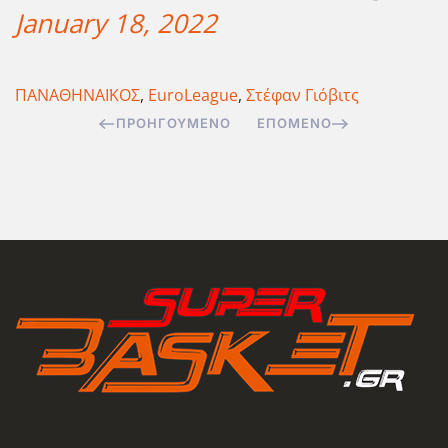
January 18, 2022
ΠΑΝΑΘΗΝΑΪΚΟΣ
,
EuroLeague
,
Στέφαν Γιόβιτς
ΠΡΟΗΓΟΎΜΕΝΟ
ΕΠΌΜΕΝΟ