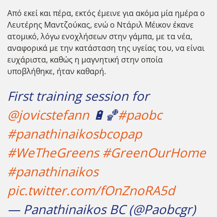
Από εκεί και πέρα, εκτός έμεινε για ακόμα μία ημέρα ο
Λευτέρης Μαντζούκας, ενώ ο Ντάριλ Μέικον έκανε
ατομικό, λόγω ενοχλήσεων στην γάμπα, με τα νέα,
αναφορικά με την κατάσταση της υγείας του, να είναι
ευχάριστα, καθώς η μαγνητική στην οποία
υποβλήθηκε, ήταν καθαρή.
First training session for
@jovicstefann
🔋🏀
#paobc
#panathinaikosbcopap
#WeTheGreens
#GreenOurHome
#panathinaikos
pic.twitter.com/fOnZnoRA5d
— Panathinaikos BC (@Paobcgr)