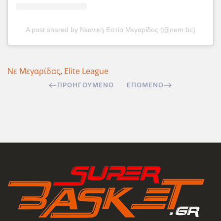
A post shared by Νεανική Εστία Μεγαρίδος (@nem.bc)
Νε Μεγαρίδας
,
Elite League
ΠΡΟΗΓΟΎΜΕΝΟ
ΕΠΌΜΕΝΟ