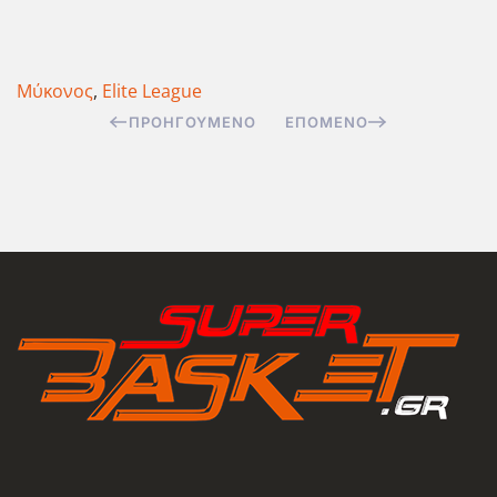
Μύκονος
,
Elite League
ΠΡΟΗΓΟΎΜΕΝΟ
ΕΠΌΜΕΝΟ