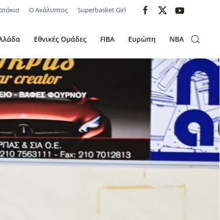
ατάκια
Ο Ακάλυπτος
Superbasket Girl
λλάδα
Εθνικές Ομάδες
FIBA
Ευρώπη
NBA