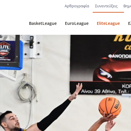
Αρθρογραφία
Συνεντεύξεις
Βημ
BasketLeague
EuroLeague
EliteLeague
Ε