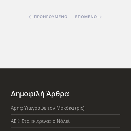
ΠΡΟΗΓΟΎΜΕΝΟ
ΕΠΌΜΕΝΟ
Δημοφιλή Άρθρα
Άρης: Υπέγραψε τον Μοκόκα (pic)
AEK: Στα «κίτρινα» ο Νόλεϊ