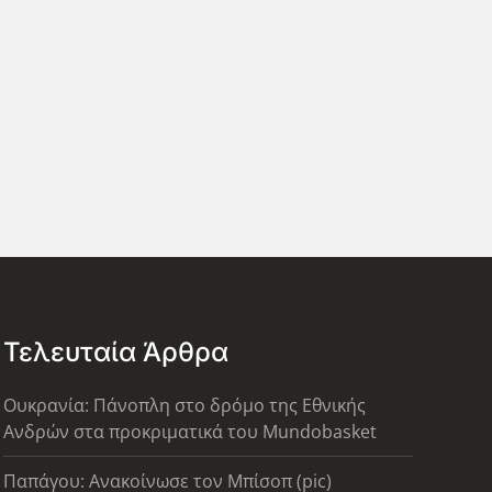
Τελευταία Άρθρα
Ουκρανία: Πάνοπλη στο δρόμο της Εθνικής
Ανδρών στα προκριματικά του Mundobasket
Παπάγου: Ανακοίνωσε τον Μπίσοπ (pic)