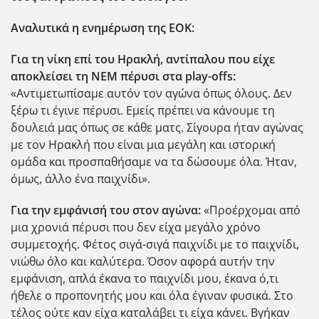
Αναλυτικά η ενημέρωση της ΕΟΚ:
Για τη νίκη επί του Ηρακλή, αντίπαλου που είχε
αποκλείσει τη ΝΕΜ πέρυσι στα
play-
offs:
«Αντιμετωπίσαμε αυτόν τον αγώνα όπως όλους. Δεν
ξέρω τι έγινε πέρυσι. Εμείς πρέπει να κάνουμε τη
δουλειά μας όπως σε κάθε ματς. Σίγουρα ήταν αγώνας
με τον Ηρακλή που είναι μια μεγάλη και ιστορική
ομάδα και προσπαθήσαμε να τα δώσουμε όλα. Ήταν,
όμως, άλλο ένα παιχνίδι».
Για την εμφάνισή του στον αγώνα:
«Προέρχομαι από
μια χρονιά πέρυσι που δεν είχα μεγάλο χρόνο
συμμετοχής. Φέτος σιγά-σιγά παιχνίδι με το παιχνίδι,
νιώθω όλο και καλύτερα. Όσον αφορά αυτήν την
εμφάνιση, απλά έκανα το παιχνίδι μου, έκανα ό,τι
ήθελε ο προπονητής μου και όλα έγιναν φυσικά. Στο
τέλος ούτε καν είχα καταλάβει τι είχα κάνει. Βγήκαν