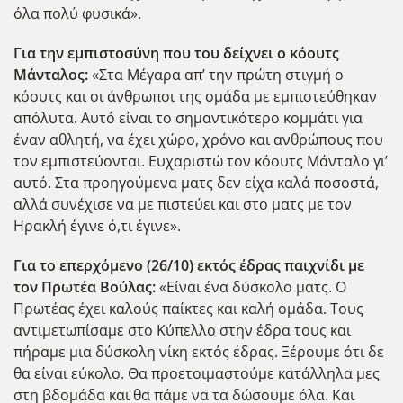
όλα πολύ φυσικά».
Για την εμπιστοσύνη που του δείχνει ο κόουτς
Μάνταλος:
«Στα Μέγαρα απ’ την πρώτη στιγμή ο
κόουτς και οι άνθρωποι της ομάδα με εμπιστεύθηκαν
απόλυτα. Αυτό είναι το σημαντικότερο κομμάτι για
έναν αθλητή, να έχει χώρο, χρόνο και ανθρώπους που
τον εμπιστεύονται. Ευχαριστώ τον κόουτς Μάνταλο γι’
αυτό. Στα προηγούμενα ματς δεν είχα καλά ποσοστά,
αλλά συνέχισε να με πιστεύει και στο ματς με τον
Ηρακλή έγινε ό,τι έγινε».
Για το επερχόμενο (26/10) εκτός έδρας παιχνίδι με
τον Πρωτέα Βούλας:
«Είναι ένα δύσκολο ματς. Ο
Πρωτέας έχει καλούς παίκτες και καλή ομάδα. Τους
αντιμετωπίσαμε στο Κύπελλο στην έδρα τους και
πήραμε μια δύσκολη νίκη εκτός έδρας. Ξέρουμε ότι δε
θα είναι εύκολο. Θα προετοιμαστούμε κατάλληλα μες
στη βδομάδα και θα πάμε να τα δώσουμε όλα. Και