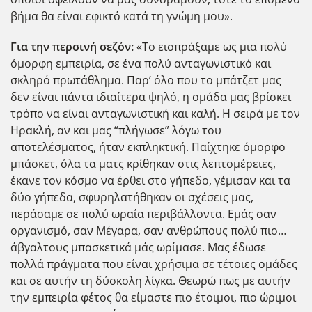
βήμα θα είναι εφικτό κατά τη γνώμη μου».
Για την περσινή σεζόν:
«Το εισπράξαμε ως μια πολύ
όμορφη εμπειρία, σε ένα πολύ ανταγωνιστικό και
σκληρό πρωτάθλημα. Παρ’ όλο που το μπάτζετ μας
δεν είναι πάντα ιδιαίτερα ψηλό, η ομάδα μας βρίσκει
τρόπο να είναι ανταγωνιστική και καλή. Η σειρά με τον
Ηρακλή, αν και μας “πλήγωσε” λόγω του
αποτελέσματος, ήταν εκπληκτική. Παίχτηκε όμορφο
μπάσκετ, όλα τα ματς κρίθηκαν στις λεπτομέρειες,
έκανε τον κόσμο να έρθει στο γήπεδο, γέμισαν και τα
δύο γήπεδα, σφυρηλατήθηκαν οι σχέσεις μας,
περάσαμε σε πολύ ωραία περιβάλλοντα. Εμάς σαν
οργανισμό, σαν Μέγαρα, σαν ανθρώπους πολύ πιο…
άβγαλτους μπασκετικά μάς ωρίμασε. Μας έδωσε
πολλά πράγματα που είναι χρήσιμα σε τέτοιες ομάδες
και σε αυτήν τη δύσκολη λίγκα. Θεωρώ πως με αυτήν
την εμπειρία φέτος θα είμαστε πιο έτοιμοι, πιο ώριμοι