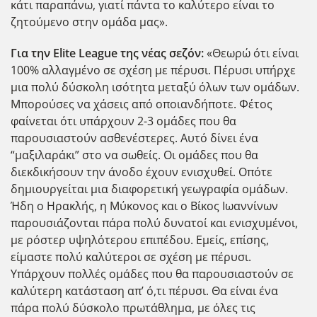
κάτι παραπάνω, γιατί πάντα το καλύτερο είναι το
ζητούμενο στην ομάδα μας».
Για την
Elite
League της νέας σεζόν:
«Θεωρώ ότι είναι
100% αλλαγμένο σε σχέση με πέρυσι. Πέρυσι υπήρχε
μια πολύ δύσκολη ισότητα μεταξύ όλων των ομάδων.
Μπορούσες να χάσεις από οποιανδήποτε. Φέτος
φαίνεται ότι υπάρχουν 2-3 ομάδες που θα
παρουσιαστούν ασθενέστερες. Αυτό δίνει ένα
“μαξιλαράκι” στο να σωθείς. Οι ομάδες που θα
διεκδικήσουν την άνοδο έχουν ενισχυθεί. Οπότε
δημιουργείται μια διαφορετική γεωγραφία ομάδων.
Ήδη ο Ηρακλής, η Μύκονος και ο Βίκος Ιωαννίνων
παρουσιάζονται πάρα πολύ δυνατοί και ενισχυμένοι,
με ρόστερ υψηλότερου επιπέδου. Εμείς, επίσης,
είμαστε πολύ καλύτεροι σε σχέση με πέρυσι.
Υπάρχουν πολλές ομάδες που θα παρουσιαστούν σε
καλύτερη κατάσταση απ’ ό,τι πέρυσι. Θα είναι ένα
πάρα πολύ δύσκολο πρωτάθλημα, με όλες τις