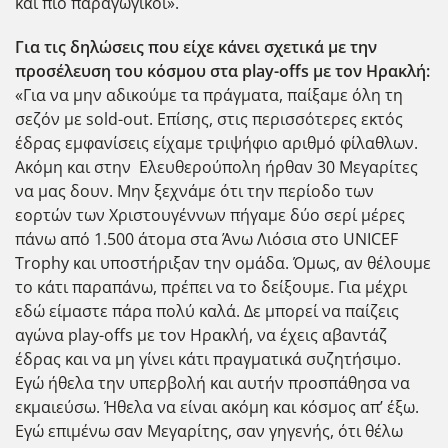
και πιο παραγωγικοί».
Για τις δηλώσεις που είχε κάνει σχετικά με την
προσέλευση του κόσμου στα
play-
offs με τον Ηρακλή:
«Για να μην αδικούμε τα πράγματα, παίξαμε όλη τη
σεζόν με sold-out. Επίσης, στις περισσότερες εκτός
έδρας εμφανίσεις είχαμε τριψήφιο αριθμό φίλαθλων.
Ακόμη και στην Ελευθερούπολη ήρθαν 30 Μεγαρίτες
να μας δουν. Μην ξεχνάμε ότι την περίοδο των
εορτών των Χριστουγέννων πήγαμε δύο σερί μέρες
πάνω από 1.500 άτομα στα Άνω Λιόσια στο UNICEF
Trophy και υποστήριξαν την ομάδα. Όμως, αν θέλουμε
το κάτι παραπάνω, πρέπει να το δείξουμε. Για μέχρι
εδώ είμαστε πάρα πολύ καλά. Δε μπορεί να παίζεις
αγώνα play-offs με τον Ηρακλή, να έχεις αβαντάζ
έδρας και να μη γίνει κάτι πραγματικά συζητήσιμο.
Εγώ ήθελα την υπερβολή και αυτήν προσπάθησα να
εκμαιεύσω. Ήθελα να είναι ακόμη και κόσμος απ’ έξω.
Εγώ επιμένω σαν Μεγαρίτης, σαν γηγενής, ότι θέλω