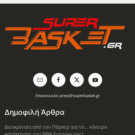
Επικοινωνία:
press@superbasket.gr
Δημοφιλή Άρθρα
Διευκρίνιση από τον Πάρκερ για το... «όνειρο
κατάκτησης του ΝΒΑ Europe» (pic)